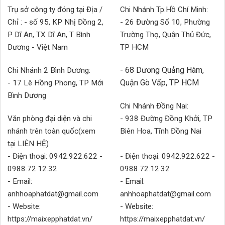
Trụ sở công ty đóng tại Địa /
Chi Nhánh Tp.Hồ Chí Minh:
Chỉ : - số 95, KP Nhị Đồng 2,
- 26 Đường Số 10, Phường
P Dĩ An, TX Dĩ An, T Bình
Trường Thọ, Quận Thủ Đức,
Dương - Việt Nam
TP HCM
- 68 Dương Quảng Hàm,
Chi Nhánh 2 Bình Dương:
Quận Gò Vấp, TP HCM
- 17 Lê Hồng Phong, TP Mới
Bình Dương
Chi Nhánh Đồng Nai:
Văn phòng đại diện và chi
- 938 Đường Đồng Khởi, TP
nhánh trên toàn quốc(xem
Biên Hoa, Tĩnh Đồng Nai
tại LIÊN HỆ)
- Điện thoại: 0942.922.622 -
- Điện thoại: 0942.922.622 -
0988.72.12.32
0988.72.12.32
- Email:
- Email:
anhhoaphatdat@gmail.com
anhhoaphatdat@gmail.com
- Website:
- Website:
https://maixepphatdat.vn/
https://maixepphatdat.vn/