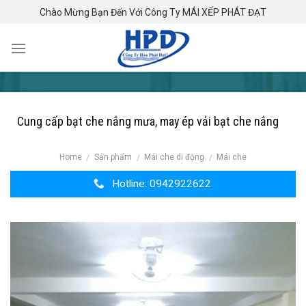
Skip
Chào Mừng Bạn Đến Với Công Ty MÁI XẾP PHÁT ĐẠT
to
content
Cung cấp bạt che nắng mưa, may ép vải bạt che nắng
Home
Sản phẩm
Mái che di động
Mái che
/
/
/
Hotline: 0942922622