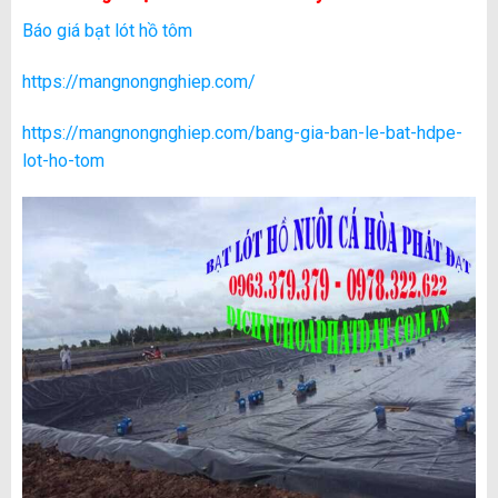
Báo giá bạt lót hồ tôm
https://mangnongnghiep.com/
https://mangnongnghiep.com/bang-gia-ban-le-bat-hdpe-
lot-ho-tom