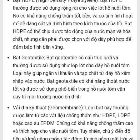
Bạt HDPE (High-Density Polyethylene): Bạt HDPE
thường được sử dụng rộng rãi cho việc lót hồ nuôi tôm.
Nó có khả năng chống thấm tốt, bền, và có tính linh hoạt
để dễ dàng cắt và định hình theo kích thước của hồ. Bạt
HDPE có thể chịu được tác động của nước mặn và hóa
chất, nhưng cần phải được chọn với độ dày phù hợp để
đảm bảo tính bền vững.
Bạt Geotextile: Bạt geotextile có cấu trúc lưới và
thường được sử dụng như lớp lót cho đáy hồ nuôi tôm.
Loại này giúp ngăn vi khuẩn và tạp chất từ đáy hồ xâm
nhập vào nước. Bạt geotextile có khả năng thoát nước
tốt và được sử dụng phổ biến trong hồ nuôi tôm cần
duy trì môi trường nước ổn định.
Vải địa kỹ thuật (Geomembrane): Loại bạt này thường
được làm từ các vật liệu chống thấm như HDPE, LDPE
hoặc cao su EPDM. Chúng có khả năng chống thấm cao
và thích hợp cho việc nuôi tôm. Tuy nhiên, chú ý đến độ
bền và khả năng chống tác động từ ánh nắng mặt trời và