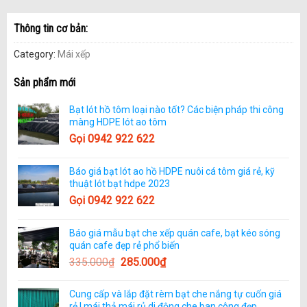
Thông tin cơ bản:
Category:
Mái xếp
Sản phẩm mới
Bạt lót hồ tôm loại nào tốt? Các biện pháp thi công
màng HDPE lót ao tôm
Gọi 0942 922 622
Báo giá bạt lót ao hồ HDPE nuôi cá tôm giá rẻ, kỹ
thuật lót bạt hdpe 2023
Gọi 0942 922 622
Báo giá mẫu bạt che xếp quán cafe, bạt kéo sóng
quán cafe đẹp rẻ phổ biến
335.000
₫
285.000
₫
Cung cấp và lắp đặt rèm bạt che nắng tự cuốn giá
rẻ | mái thả mái rủ di động che ban công đẹp