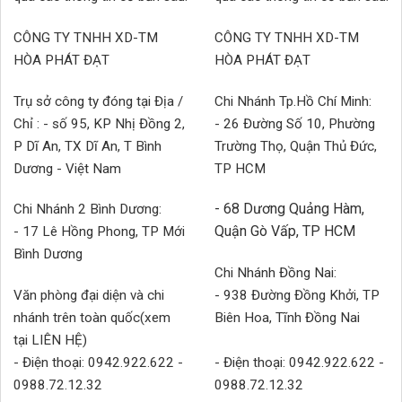
CÔNG TY TNHH XD-TM
CÔNG TY TNHH XD-TM
HÒA PHÁT ĐẠT
HÒA PHÁT ĐẠT
Trụ sở công ty đóng tại Địa /
Chi Nhánh Tp.Hồ Chí Minh:
Chỉ : - số 95, KP Nhị Đồng 2,
- 26 Đường Số 10, Phường
P Dĩ An, TX Dĩ An, T Bình
Trường Thọ, Quận Thủ Đức,
Dương - Việt Nam
TP HCM
- 68 Dương Quảng Hàm,
Chi Nhánh 2 Bình Dương:
Quận Gò Vấp, TP HCM
- 17 Lê Hồng Phong, TP Mới
Bình Dương
Chi Nhánh Đồng Nai:
Văn phòng đại diện và chi
- 938 Đường Đồng Khởi, TP
nhánh trên toàn quốc(xem
Biên Hoa, Tĩnh Đồng Nai
tại LIÊN HỆ)
- Điện thoại: 0942.922.622 -
- Điện thoại: 0942.922.622 -
0988.72.12.32
0988.72.12.32