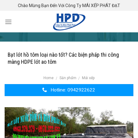
Skip
Chào Mừng Bạn Đến Với Công Ty MÁI XẾP PHÁT ĐẠT
to
content
Bạt lót hồ tôm loại nào tốt? Các biện pháp thi công
màng HDPE lót ao tôm
Home
Sản phẩm
Mái xếp
/
/
Hotline: 0942922622