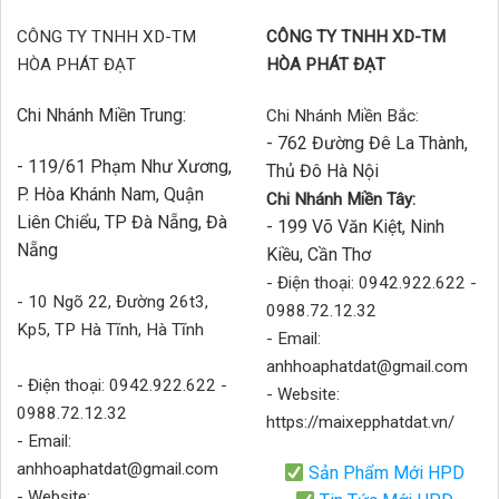
CÔNG TY TNHH XD-TM
CÔNG TY TNHH XD-TM
HÒA PHÁT ĐẠT
HÒA PHÁT ĐẠT
Chi Nhánh Miền Trung:
Chi Nhánh Miền Bắc:
- 762 Đường Đê La Thành,
- 119/61 Phạm Như Xương,
Thủ Đô Hà Nội
P. Hòa Khánh Nam, Quận
Chi Nhánh Miền Tây:
Liên Chiểu, TP Đà Nẵng, Đà
- 199 Võ Văn Kiệt, Ninh
Nẵng
Kiều, Cần Thơ
- Điện thoại: 0942.922.622 -
- 10 Ngõ 22, Đường 26t3,
0988.72.12.32
Kp5, TP Hà Tĩnh, Hà Tĩnh
- Email:
anhhoaphatdat@gmail.com
- Điện thoại: 0942.922.622 -
- Website:
0988.72.12.32
https://maixepphatdat.vn/
- Email:
anhhoaphatdat@gmail.com
Sản Phẩm Mới HPD
- Website: