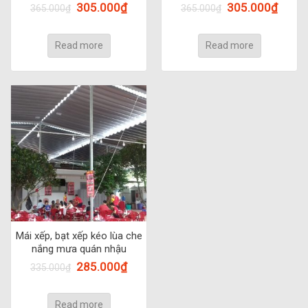
305.000
₫
305.000
₫
365.000
₫
365.000
₫
Read more
Read more
Mái xếp, bạt xếp kéo lùa che
nắng mưa quán nhậu
285.000
₫
335.000
₫
Read more