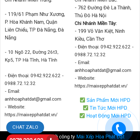
Chi Nhánh Miền Bắc:
- 762 Đường Đê La Thành,
- 119/61 Phạm Như Xương,
Thủ Đô Hà Nội
P. Hòa Khánh Nam, Quận
Chi Nhánh Miền Tây:
Liên Chiểu, TP Đà Nẵng, Đà
- 199 Võ Văn Kiệt, Ninh
Nẵng
Kiều, Cần Thơ
- Điện thoại: 0942.922.622 -
- 10 Ngõ 22, Đường 26t3,
0988.72.12.32
Kp5, TP Hà Tĩnh, Hà Tĩnh
- Email:
anhhoaphatdat@gmail.com
- Điện thoại: 0942.922.622 -
- Website:
0988.72.12.32
https://maixepphatdat.vn/
- Email:
anhhoaphatdat@gmail.com
Sản Phẩm Mới HPD
- Website:
Tin Tức Mới HPD
https://maixepphatdat.vn/
Hoạt Động Mới HPD
CHAT ZALO
Bản quyền thuộc về công ty
Mái Xếp Hòa Phát Đạt