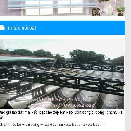
Tin tức nổi bật
Báo giá lắp đặt mái xếp, bạt che xếp bạt kéo lượn sóng di động Tphcm, Hà
Nội
Nhận thiết kế – thi công – lắp đặt mái xếp, bạt che xếp bạt [...]