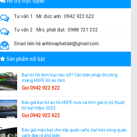
Hỗ trợ trực tuyến
Tư vấn 1 : Mr. đức anh : 0942 922 622
Tư vấn 2 : Mrs. phát đạt : 0988 721 232
Email liên hệ anhhoaphatdat@gmail.com
Sản phẩm nổi bật
Bạt lót hồ tôm loại nào tốt? Các biện pháp thi công
màng HDPE lót ao tôm
Gọi 0942 922 622
Báo giá bạt lót ao hồ HDPE nuôi cá tôm giá rẻ, kỹ thuật
lót bạt hdpe 2023
Gọi 0942 922 622
Báo giá mẫu bạt che xếp quán cafe, bạt kéo sóng quán
cafe đẹp rẻ phổ biến