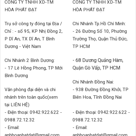
CÔNG TY TNHH XD-TM
CÔNG TY TNHH XD-TM
HÒA PHÁT ĐẠT
HÒA PHÁT ĐẠT
Trụ sở công ty đóng tại Địa /
Chi Nhánh Tp.Hồ Chí Minh:
Chỉ : - số 95, KP Nhị Đồng 2,
- 26 Đường Số 10, Phường
P Dĩ An, TX Dĩ An, T Bình
Trường Thọ, Quận Thủ Đức,
Dương - Việt Nam
TP HCM
- 68 Dương Quảng Hàm,
Chi Nhánh 2 Bình Dương:
Quận Gò Vấp, TP HCM
- 17 Lê Hồng Phong, TP Mới
Bình Dương
Chi Nhánh Đồng Nai:
Văn phòng đại diện và chi
- 938 Đường Đồng Khởi, TP
nhánh trên toàn quốc(xem
Biên Hoa, Tĩnh Đồng Nai
tại LIÊN HỆ)
- Điện thoại: 0942.922.622 -
- Điện thoại: 0942.922.622 -
0988.72.12.32
0988.72.12.32
- Email:
- Email:
anhhoaphatdat@gmail.com
anhhoaphatdat@gmail.com