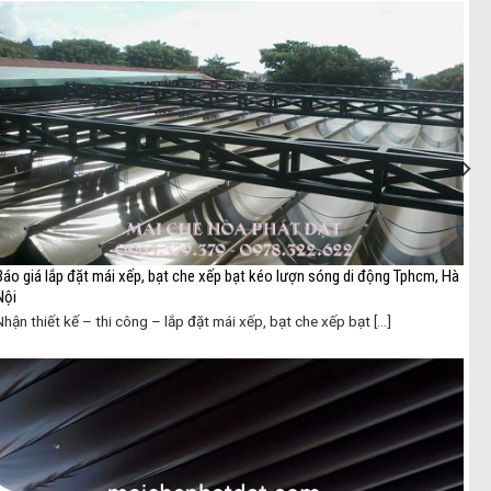
Báo giá lắp đặt mái xếp, bạt che xếp bạt kéo lượn sóng di động Tphcm, Hà
Nội
Nhận thiết kế – thi công – lắp đặt mái xếp, bạt che xếp bạt [...]