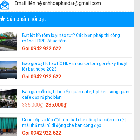
Email liên hệ anhhoaphatdat@gmail.com
Sản phẩm nổi bật
Bạt lót hồ tôm loại nào tốt? Các biện pháp thi công
màng HDPE lót ao tôm
Gọi 0942 922 622
Báo giá bạt lót ao hồ HDPE nuôi cá tôm giá rẻ, kỹ thuật
lót bạt hdpe 2023
Gọi 0942 922 622
Báo giá mẫu bạt che xếp quán cafe, bạt kéo sóng quán
cafe đẹp rẻ phổ biến
335.000
₫
285.000
₫
Cung cấp và lắp đặt rèm bạt che nắng tự cuốn giá rẻ |
mái thả mái rủ di động che ban công đẹp
Gọi 0942 922 622