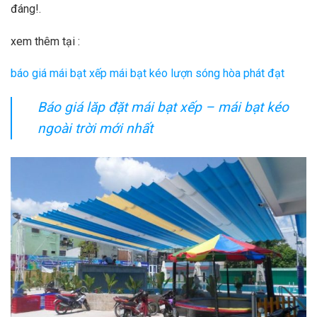
đáng!.
xem thêm tại :
báo giá mái bạt xếp mái bạt kéo lượn sóng hòa phát đạt
Báo giá lăp đặt mái bạt xếp – mái bạt kéo
ngoài trời mới nhất