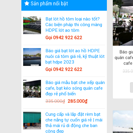
Sản phẩm nổi bật
Bạt lót hồ tôm loại nào tốt?
Các biện pháp thi công màng
HDPE lót ao tôm
Gọi 0942 922 622
Báo giá bạt lót ao hồ HDPE
Báo gi
nuôi cá tôm giá rẻ, kỹ thuật lót
quán caf
bạt hdpe 2023
cafe
Gọi 0942 922 622
335.
Báo giá mẫu bạt che xếp quán
cafe, bạt kéo sóng quán cafe
đẹp rẻ phổ biến
335.000
₫
285.000
₫
Cung cấp và lắp đặt rèm bạt
che nắng tự cuốn giá rẻ | mái
thả mái rủ di động che ban
công đẹp