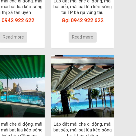
 mái che di động, mái
Lắp đặt mái che di động, mái
, mái bạt lùa kéo sóng
bạt xếp, mái bạt lùa kéo sóng
i thị xã tân uyên
tại TP bà rịa vũng tàu
i 0942 922 622
Gọi 0942 922 622
Read more
Read more
 mái che di động, mái
Lắp đặt mái che di động, mái
, mái bạt lùa kéo sóng
bạt xếp, mái bạt lùa kéo sóng
P biên hòa đồng nai
tại TP cao bằng