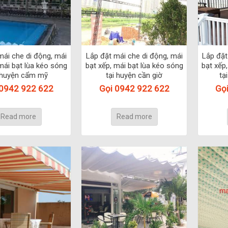
mái che di động, mái
Lắp đặt mái che di động, mái
Lắp đặt
mái bạt lùa kéo sóng
bạt xếp, mái bạt lùa kéo sóng
bạt xếp
 huyện cẩm mỹ
tại huyện cần giờ
tạ
 0942 922 622
Gọi 0942 922 622
Gọ
Read more
Read more