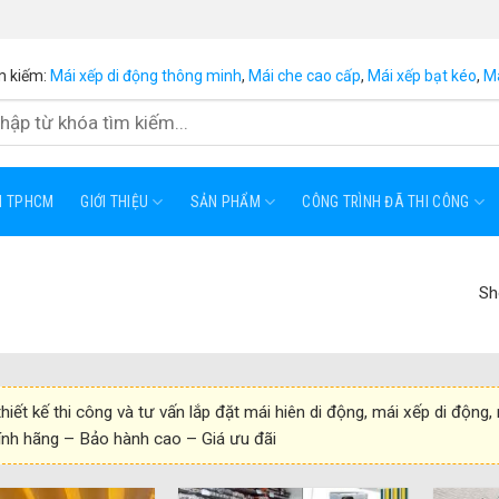
m kiếm:
Mái xếp di động thông minh
,
Mái che cao cấp
,
Mái xếp bạt kéo
,
Má
ẠI TPHCM
GIỚI THIỆU
SẢN PHẨM
CÔNG TRÌNH ĐÃ THI CÔNG
Sh
hiết kế thi công và tư vấn lắp đặt mái hiên di động, mái xếp di động,
nh hãng – Bảo hành cao – Giá ưu đãi