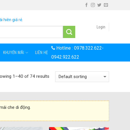
i hiên giá rẻ.
Login
Hotline :
0978.322.622
-
KHUYẾN MÃI
LIÊN HỆ
0942.922.622
owing 1–40 of 74 results
 mái che di động.