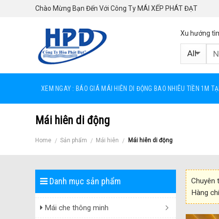
Skip
Chào Mừng Bạn Đến Với Công Ty MÁI XẾP PHÁT ĐẠT
to
content
Xu hướng tì
XEM NGAY : BÁO GIÁ MÁI HIÊN DI ĐỘNG BAO NHIÊU TIỀN 1M T
Mái hiên di động
Home
Sản phẩm
Mái hiên
Mái hiên di động
/
/
/
Danh mục sản phẩm
Chuyên t
Hàng chí
Mái che thông minh