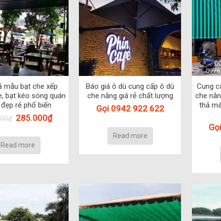
á mẫu bạt che xếp
Báo giá ô dù cung cấp ô dù
Cung cấ
e, bạt kéo sóng quán
che nắng giá rẻ chất lượng
che nắn
 đẹp rẻ phổ biến
thả má
Gọi 0942 922 622
285.000
₫
000
₫
Gọ
Read more
Read more