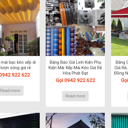
 mái bạc kéo xếp di
Bảng Báo Giá Linh Kiện Phụ
Bảng G
lượn sóng giá rẻ
Kiện Mái Xếp Mái Kéo Giá Rẻ
Giá Rẻ
Hòa Phát Đạt
Đồng N
 0942 922 622
Gọi 0942 922 622
Gọ
Read more
Read more