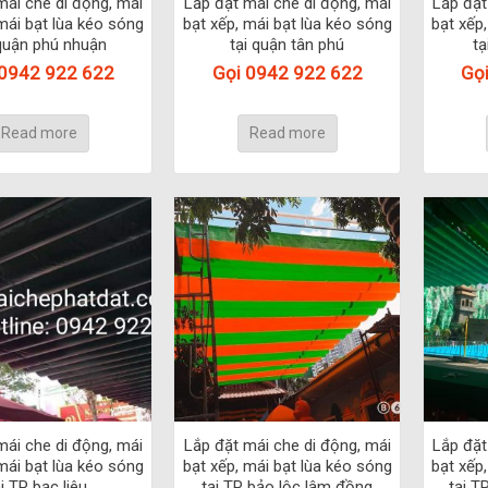
mái che di động, mái
Lắp đặt mái che di động, mái
Lắp đặt
mái bạt lùa kéo sóng
bạt xếp, mái bạt lùa kéo sóng
bạt xếp
 quận phú nhuận
tại quận tân phú
tạ
 0942 922 622
Gọi 0942 922 622
Gọ
Read more
Read more
mái che di động, mái
Lắp đặt mái che di động, mái
Lắp đặt
mái bạt lùa kéo sóng
bạt xếp, mái bạt lùa kéo sóng
bạt xếp
i TP bạc liêu.
tại TP bảo lộc lâm đồng
tại T