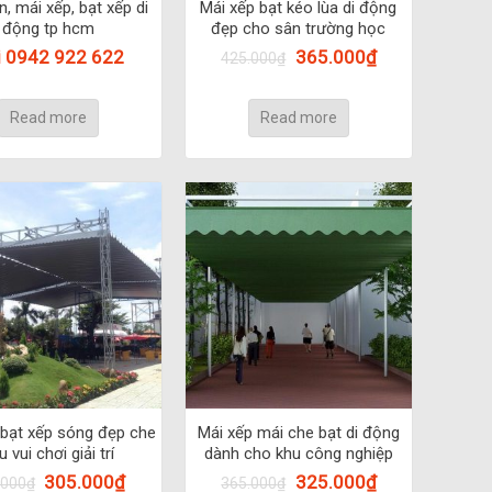
n, mái xếp, bạt xếp di
Mái xếp bạt kéo lùa di động
động tp hcm
đẹp cho sân trường học
i 0942 922 622
365.000
₫
425.000
₫
Read more
Read more
 bạt xếp sóng đẹp che
Mái xếp mái che bạt di động
u vui chơi giải trí
dành cho khu công nghiệp
305.000
₫
325.000
₫
.000
₫
365.000
₫