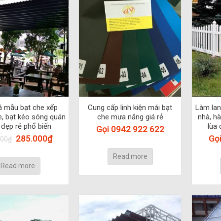
á mẫu bạt che xếp
Cung cấp linh kiện mái bạt
Làm lan
e, bạt kéo sóng quán
che mưa nắng giá rẻ
nhà, h
 đẹp rẻ phổ biến
lùa 
Gọi 0942 922 622
285.000
₫
Gọ
000
₫
Read more
Read more