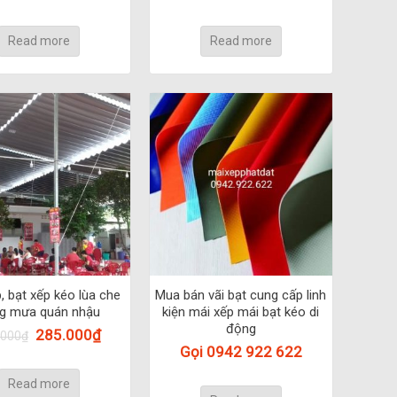
Read more
Read more
, bạt xếp kéo lùa che
Mua bán vãi bạt cung cấp linh
g mưa quán nhậu
kiện mái xếp mái bạt kéo di
động
285.000
₫
.000
₫
Gọi 0942 922 622
Read more