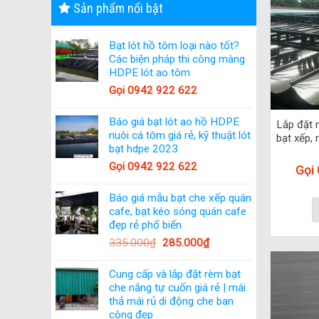
Sản phẩm nổi bật
Bạt lót hồ tôm loại nào tốt?
Các biện pháp thi công màng
HDPE lót ao tôm
Gọi 0942 922 622
Báo giá bạt lót ao hồ HDPE
Lắp đặt 
nuôi cá tôm giá rẻ, kỹ thuật lót
bạt xếp, 
bạt hdpe 2023
Gọi 0942 922 622
Gọi
Báo giá mẫu bạt che xếp quán
cafe, bạt kéo sóng quán cafe
đẹp rẻ phổ biến
335.000
₫
285.000
₫
Cung cấp và lắp đặt rèm bạt
che nắng tự cuốn giá rẻ | mái
thả mái rủ di động che ban
công đẹp