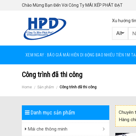
Skip
Chào Mừng Bạn Đến Với Công Ty MÁI XẾP PHÁT ĐẠT
to
content
Xu hướng tì
XEM NGAY : BÁO GIÁ MÁI HIÊN DI ĐỘNG BAO NHIÊU TIỀN 1M T
Công trình đã thi công
Home
Sản phẩm
Công trình đã thi công
/
/
Danh mục sản phẩm
Chuyên t
Hàng chí
Mái che thông minh