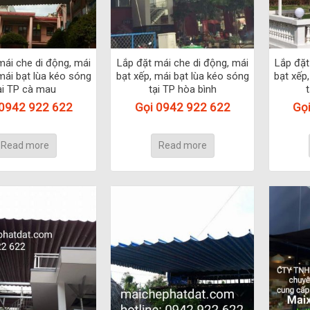
mái che di động, mái
Lắp đặt mái che di động, mái
Lắp đặt
mái bạt lùa kéo sóng
bạt xếp, mái bạt lùa kéo sóng
bạt xếp
ại TP cà mau
tại TP hòa bình
 0942 922 622
Gọi 0942 922 622
Gọ
Read more
Read more