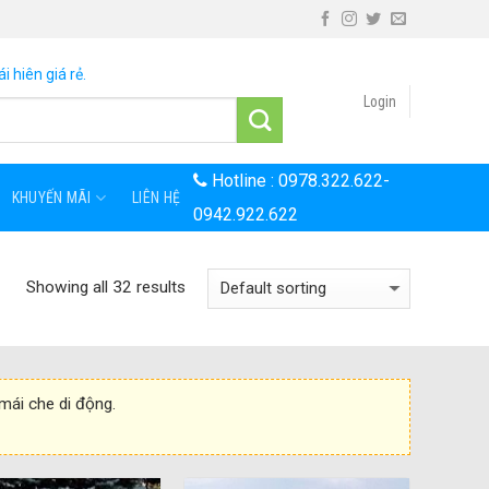
i hiên giá rẻ.
Login
Hotline :
0978.322.622
-
KHUYẾN MÃI
LIÊN HỆ
0942.922.622
Showing all 32 results
 mái che di động.