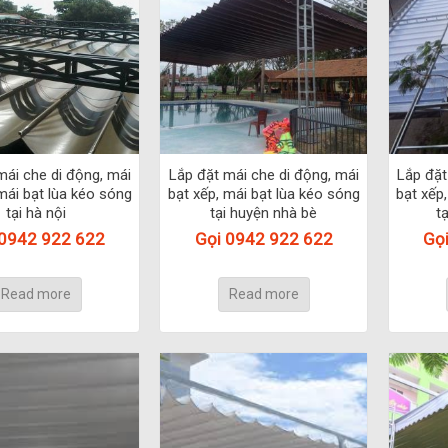
mái che di động, mái
Lắp đặt mái che di động, mái
Lắp đặt
mái bạt lùa kéo sóng
bạt xếp, mái bạt lùa kéo sóng
bạt xếp
tại hà nội
tại huyện nhà bè
t
 0942 922 622
Gọi 0942 922 622
Gọ
Read more
Read more