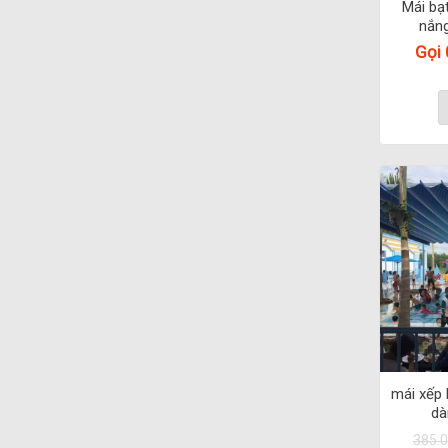
Mái bạ
nắng
Gọi
mái xếp 
dà
385.