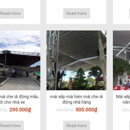
Read more
Read more
mái che di động mẫu
mái xếp mái hiên mái che di
Mái xếp
i cho nhà xe
động nhà hàng
nắn
295.000
₫
305.000
₫
000
₫
365.000
₫
335
Read more
Read more