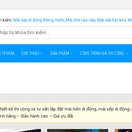
m kiếm:
Mái xếp di động thông minh
,
Mái che cao cấp
,
Mái xếp bạt kéo
,
Má
ẠI TPHCM
GIỚI THIỆU
SẢN PHẨM
CÔNG TRÌNH ĐÃ THI CÔNG
hiết kế thi công và tư vấn lắp đặt mái hiên di động, mái xếp di động,
nh hãng – Bảo hành cao – Giá ưu đãi