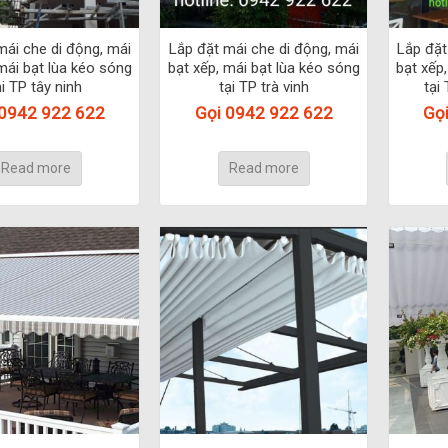
mái che di động, mái
Lắp đặt mái che di động, mái
Lắp đặt
mái bạt lùa kéo sóng
bạt xếp, mái bạt lùa kéo sóng
bạt xếp
ại TP tây ninh
tại TP trà vinh
tại 
 0942 922 622
Gọi 0942 922 622
Gọ
Read more
Read more