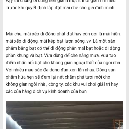
vậy thì chúng ta cũng nên giành một ít thời gian tìm hiểu.
Trước khi quyết định lắp đặt mái che cho gia đình mình.
Mái che, mái xếp di động phát đạt hay còn gọi là mái hiên,
mái xếp di động, mái kép bạt lượn sóng..vv. Là một sản
phẩm bằng bạt có thể di động phần mái bạt hoặc di động
phần khung và bạt. Vừa dùng để che nắng mưa, vừa tạo
điểm nhấn nổi bật cho không gian ngoại thất của ngôi nhà.
Với nhiều màu sắc đa dạng đan xen lẫn nhau. Dòng sản
phẩm hứa hẹn sẽ đem lại nét chấm phá tươi mới cho
không gian ngôi nhà , công ty, các khu vui chơi giải trí hay
các của hàng dịch vụ kinh doanh của bạn.