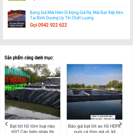
Bảng Giá Mái Hiên Di Động Giá Rẻ, Mái Bạt Xếp Kéo
Tại Bình Dương Uy Tín Chất Lượng
Gọi 0942 922 622
Sản phẩm cùng danh mục:
Bạt lót hồ tôm loại nào
Báo giá bạt lót ao hồ HDPE
tốt? Các biện pháp thi
nuôi cá tôm giá rẻ, kỹ