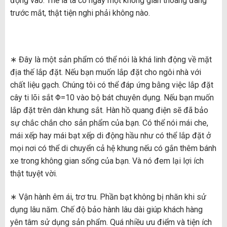
động vào. Thế là ta có ngay một không gian thoáng đãng
trước mắt, thật tiện nghi phải không nào.
∗ Đây là một sản phẩm có thể nói là khá linh động về mặt
địa thế lắp đặt. Nếu bạn muốn lắp đặt cho ngôi nhà với
chất liệu gạch. Chúng tôi có thể đáp ứng bằng việc lắp đặt
cây ti lõi sắt Φ=10 vào bộ bát chuyên dụng. Nếu bạn muốn
lắp đặt trên dàn khung sắt. Hàn hồ quang điện sẽ đã bảo
sự chắc chắn cho sản phẩm của bạn. Có thể nói mái che,
mái xếp hay mái bạt xếp di động hầu như có thể lắp đặt ở
mọi nơi có thể di chuyển cả hệ khung nếu có gắn thêm bánh
xe trong không gian sống của bạn. Và nó đem lại lợi ích
thật tuyệt vời.
∗ Vận hành êm ái, trơ tru. Phần bạt không bị nhăn khi sử
dụng lâu năm. Chế độ bảo hành lâu dài giúp khách hàng
yên tâm sử dụng sản phẩm. Quá nhiều ưu điểm và tiện ích