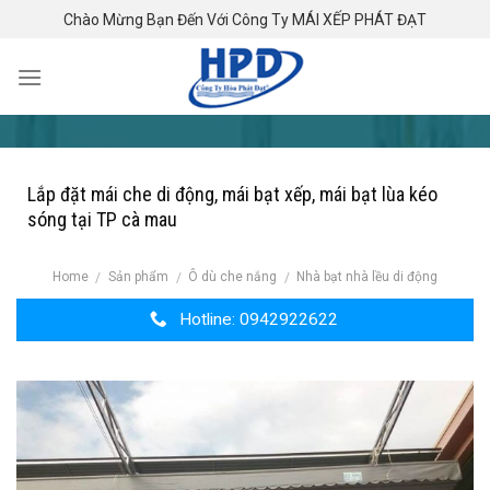
Skip
Chào Mừng Bạn Đến Với Công Ty MÁI XẾP PHÁT ĐẠT
to
content
Lắp đặt mái che di động, mái bạt xếp, mái bạt lùa kéo
sóng tại TP cà mau
Home
Sản phẩm
Ô dù che nắng
Nhà bạt nhà lều di động
/
/
/
Hotline: 0942922622