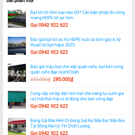
Sản phẩm mới
Bạt lót hồ tôm loại nào tốt? Các biện pháp thi công
màng HDPE lót ao tôm
Gọi 0942 922 622
Báo giá bạt lót ao hồ HDPE nuôi cá tôm giá rẻ, kỹ
thuật lót bạt hdpe 2023
Gọi 0942 922 622
Báo giá mẫu bạt che xếp quán cafe, bạt kéo sóng
quán cafe đẹp rẻ phổ biến
335.000
₫
285.000
₫
Cung cấp và lắp đặt rèm bạt che nắng tự cuốn giá
rẻ | mái thả mái rủ di động che ban công đẹp
Gọi 0942 922 622
Bảng Giá Mái Hiên Di Động Giá Rẻ, Mái Bạt Xếp Kéo
Tại Đồng Nai Uy Tín Chất Lượng
Gọi 0942 922 622