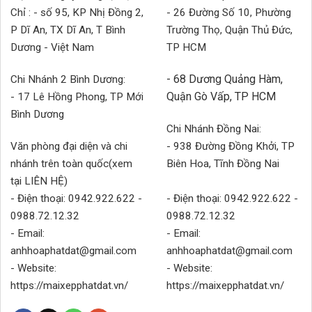
Chỉ : - số 95, KP Nhị Đồng 2,
- 26 Đường Số 10, Phường
P Dĩ An, TX Dĩ An, T Bình
Trường Thọ, Quận Thủ Đức,
Dương - Việt Nam
TP HCM
- 68 Dương Quảng Hàm,
Chi Nhánh 2 Bình Dương:
Quận Gò Vấp, TP HCM
- 17 Lê Hồng Phong, TP Mới
Bình Dương
Chi Nhánh Đồng Nai:
Văn phòng đại diện và chi
- 938 Đường Đồng Khởi, TP
nhánh trên toàn quốc(xem
Biên Hoa, Tĩnh Đồng Nai
tại LIÊN HỆ)
- Điện thoại: 0942.922.622 -
- Điện thoại: 0942.922.622 -
0988.72.12.32
0988.72.12.32
- Email:
- Email:
anhhoaphatdat@gmail.com
anhhoaphatdat@gmail.com
- Website:
- Website:
https://maixepphatdat.vn/
https://maixepphatdat.vn/