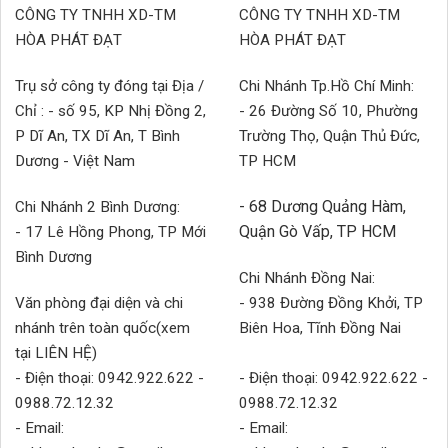
CÔNG TY TNHH XD-TM
CÔNG TY TNHH XD-TM
HÒA PHÁT ĐẠT
HÒA PHÁT ĐẠT
Trụ sở công ty đóng tại Địa /
Chi Nhánh Tp.Hồ Chí Minh:
Chỉ : - số 95, KP Nhị Đồng 2,
- 26 Đường Số 10, Phường
P Dĩ An, TX Dĩ An, T Bình
Trường Thọ, Quận Thủ Đức,
Dương - Việt Nam
TP HCM
- 68 Dương Quảng Hàm,
Chi Nhánh 2 Bình Dương:
Quận Gò Vấp, TP HCM
- 17 Lê Hồng Phong, TP Mới
Bình Dương
Chi Nhánh Đồng Nai:
Văn phòng đại diện và chi
- 938 Đường Đồng Khởi, TP
nhánh trên toàn quốc(xem
Biên Hoa, Tĩnh Đồng Nai
tại LIÊN HỆ)
- Điện thoại: 0942.922.622 -
- Điện thoại: 0942.922.622 -
0988.72.12.32
0988.72.12.32
- Email:
- Email: