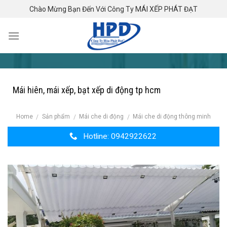
Skip
Chào Mừng Bạn Đến Với Công Ty MÁI XẾP PHÁT ĐẠT
to
content
Mái hiên, mái xếp, bạt xếp di động tp hcm
Home
Sản phẩm
Mái che di động
Mái che di động thông minh
/
/
/
Hotline: 0942922622