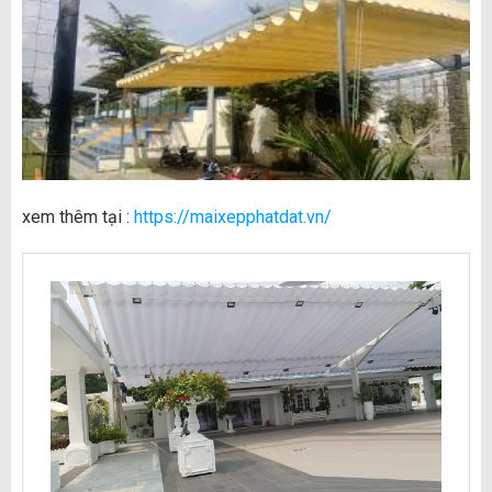
xem thêm tại :
https://maixepphatdat.vn/