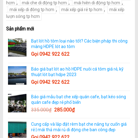
hcm
,
mái che di động tp hcm
,
mái hiên di động tp hcm
,
mái xếp di đông tp hcm
,
mái xếp giá rẻ tp hcm
,
mái xếp
lượn sóng tp hcm
Sản phẩm mới
Bạt lót hồ tôm loại nào tốt? Các biện pháp thi công
màng HDPE lót ao tôm
Gọi 0942 922 622
Báo giá bạt lót ao hồ HDPE nuôi cá tôm giá rẻ, kỹ
thuật lót bạt hdpe 2023
Gọi 0942 922 622
Báo giá mẫu bạt che xếp quán cafe, bạt kéo sóng
quán cafe đẹp rẻ phổ biến
335.000
₫
285.000
₫
Cung cấp và lắp đặt rèm bạt che nắng tự cuốn giá
rẻ | mái thả mái rủ di động che ban công đẹp
Gọi 0942 922 622