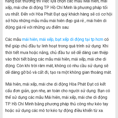
nắng bất thường thì việc lựa chọn các mẫu Mái hiên, mái
xếp, mái che di động TP. Hồ Chí Minh là phương pháp tối
ưu nhất. Đến với Hòa Phát Đạt quý khách hàng sẽ có cơ hội
sở hữu những mẫu mẫu mái hiên đẹp giá rẻ , mái hiên di
động giá rẻ với những ưu điểm sau:
Các mẫu
mái hiên, mái xếp, bạt xếp di động tại tp hcm
có
thể giúp chủ đầu tư linh hoạt trong quá trình sử dụng: Khi
thời tiết mưa hoặc nắng, chủ đầu tư sẽ dễ dàng can thiệp
vào thời tiết bằng các mẫu mái hiên, mái xếp, mái che di
động. Còn khi trời râm mát, không có nhu cầu sử dụng sẽ
dễ dàng gỡ bỏ và cất đi, tạo ra một không gian thoáng mát.
Mái hiên, mái xếp, mái che di động Hòa Phát Đạt có kết
cấu đơn giản, gọn nhẹ, an toàn cho người sử dụng. Bạn có
thể sử dụng các mẫu Mái hiên, mái xếp, mái che di động
TP. Hồ Chí Minh bằng phương pháp thủ công như kéo tay
hoặc sử dụng các mô tơ kéo tự động điều khiển từ xa.