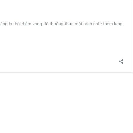
sáng là thời điểm vàng để thưởng thức một tách café thơm lừng,
t
p
t
e
o
i
a
e
ng
á
a
át
t