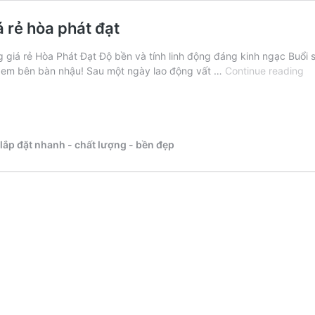
á rẻ hòa phát đạt
g giá rẻ Hòa Phát Đạt Độ bền và tính linh động đáng kinh ngạc Buổi 
Bạ
 em bên bàn nhậu! Sau một ngày lao động vất …
Continue reading
xế
bạ
ch
ké
má
 lắp đặt nhanh - chất lượng - bền đẹp
lù
ch
nắ
gi
rẻ
hò
ph
đạ