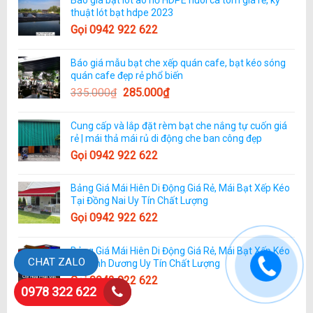
Báo giá bạt lót ao hồ HDPE nuôi cá tôm giá rẻ, kỹ
thuật lót bạt hdpe 2023
Gọi 0942 922 622
Báo giá mẫu bạt che xếp quán cafe, bạt kéo sóng
quán cafe đẹp rẻ phổ biến
335.000
₫
285.000
₫
Cung cấp và lắp đặt rèm bạt che nắng tự cuốn giá
rẻ | mái thả mái rủ di động che ban công đẹp
Gọi 0942 922 622
Bảng Giá Mái Hiên Di Động Giá Rẻ, Mái Bạt Xếp Kéo
Tại Đồng Nai Uy Tín Chất Lượng
Gọi 0942 922 622
Bảng Giá Mái Hiên Di Động Giá Rẻ, Mái Bạt Xếp Kéo
CHAT ZALO
Tại Bình Dương Uy Tín Chất Lượng
Gọi 0942 922 622
0978 322 622