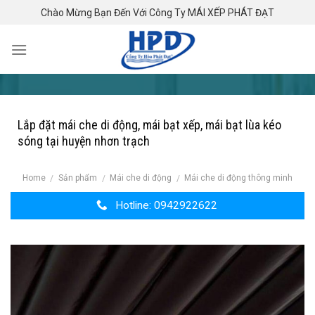
Skip
Chào Mừng Bạn Đến Với Công Ty MÁI XẾP PHÁT ĐẠT
to
content
Lắp đặt mái che di động, mái bạt xếp, mái bạt lùa kéo
sóng tại huyện nhơn trạch
Home
Sản phẩm
Mái che di động
Mái che di động thông minh
/
/
/
Hotline: 0942922622