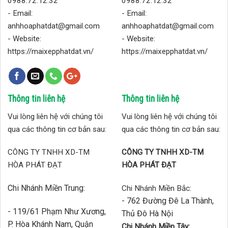
0988.72.12.32
0988.72.12.32
- Email:
- Email:
anhhoaphatdat@gmail.com
anhhoaphatdat@gmail.com
- Website:
- Website:
https://maixepphatdat.vn/
https://maixepphatdat.vn/
Thông tin liên hệ
Thông tin liên hệ
Vui lòng liên hệ với chúng tôi
Vui lòng liên hệ với chúng tôi
qua các thông tin cơ bản sau:
qua các thông tin cơ bản sau:
CÔNG TY TNHH XD-TM
CÔNG TY TNHH XD-TM
HÒA PHÁT ĐẠT
HÒA PHÁT ĐẠT
Chi Nhánh Miền Trung:
Chi Nhánh Miền Bắc:
- 762 Đường Đê La Thành,
- 119/61 Phạm Như Xương,
Thủ Đô Hà Nội
P. Hòa Khánh Nam, Quận
Chi Nhánh Miền Tây: