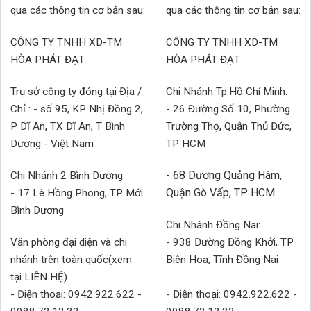
qua các thông tin cơ bản sau:
qua các thông tin cơ bản sau:
CÔNG TY TNHH XD-TM
CÔNG TY TNHH XD-TM
HÒA PHÁT ĐẠT
HÒA PHÁT ĐẠT
Trụ sở công ty đóng tại Địa /
Chi Nhánh Tp.Hồ Chí Minh:
Chỉ : - số 95, KP Nhị Đồng 2,
- 26 Đường Số 10, Phường
P Dĩ An, TX Dĩ An, T Bình
Trường Thọ, Quận Thủ Đức,
Dương - Việt Nam
TP HCM
- 68 Dương Quảng Hàm,
Chi Nhánh 2 Bình Dương:
Quận Gò Vấp, TP HCM
- 17 Lê Hồng Phong, TP Mới
Bình Dương
Chi Nhánh Đồng Nai:
Văn phòng đại diện và chi
- 938 Đường Đồng Khởi, TP
nhánh trên toàn quốc(xem
Biên Hoa, Tĩnh Đồng Nai
tại LIÊN HỆ)
- Điện thoại: 0942.922.622 -
- Điện thoại: 0942.922.622 -