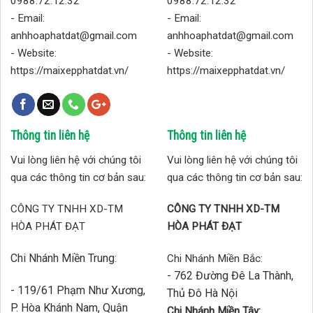
0988.72.12.32
0988.72.12.32
- Email:
- Email:
anhhoaphatdat@gmail.com
anhhoaphatdat@gmail.com
- Website:
- Website:
https://maixepphatdat.vn/
https://maixepphatdat.vn/
Thông tin liên hệ
Thông tin liên hệ
Vui lòng liên hệ với chúng tôi
Vui lòng liên hệ với chúng tôi
qua các thông tin cơ bản sau:
qua các thông tin cơ bản sau:
CÔNG TY TNHH XD-TM
CÔNG TY TNHH XD-TM
HÒA PHÁT ĐẠT
HÒA PHÁT ĐẠT
Chi Nhánh Miền Trung:
Chi Nhánh Miền Bắc:
- 762 Đường Đê La Thành,
- 119/61 Phạm Như Xương,
Thủ Đô Hà Nội
P. Hòa Khánh Nam, Quận
Chi Nhánh Miền Tây: