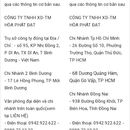
qua các thông tin cơ bản sau:
qua các thông tin cơ bản sau:
CÔNG TY TNHH XD-TM
CÔNG TY TNHH XD-TM
HÒA PHÁT ĐẠT
HÒA PHÁT ĐẠT
Trụ sở công ty đóng tại Địa /
Chi Nhánh Tp.Hồ Chí Minh:
Chỉ : - số 95, KP Nhị Đồng 2,
- 26 Đường Số 10, Phường
P Dĩ An, TX Dĩ An, T Bình
Trường Thọ, Quận Thủ Đức,
Dương - Việt Nam
TP HCM
- 68 Dương Quảng Hàm,
Chi Nhánh 2 Bình Dương:
Quận Gò Vấp, TP HCM
- 17 Lê Hồng Phong, TP Mới
Bình Dương
Chi Nhánh Đồng Nai:
Văn phòng đại diện và chi
- 938 Đường Đồng Khởi, TP
nhánh trên toàn quốc(xem
Biên Hoa, Tĩnh Đồng Nai
tại LIÊN HỆ)
- Điện thoại: 0942.922.622 -
- Điện thoại: 0942.922.622 -