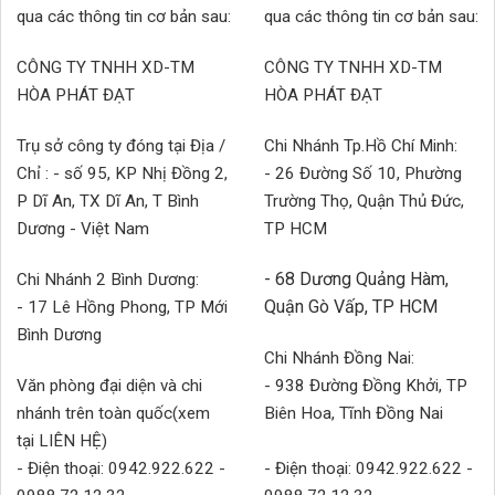
qua các thông tin cơ bản sau:
qua các thông tin cơ bản sau:
CÔNG TY TNHH XD-TM
CÔNG TY TNHH XD-TM
HÒA PHÁT ĐẠT
HÒA PHÁT ĐẠT
Trụ sở công ty đóng tại Địa /
Chi Nhánh Tp.Hồ Chí Minh:
Chỉ : - số 95, KP Nhị Đồng 2,
- 26 Đường Số 10, Phường
P Dĩ An, TX Dĩ An, T Bình
Trường Thọ, Quận Thủ Đức,
Dương - Việt Nam
TP HCM
- 68 Dương Quảng Hàm,
Chi Nhánh 2 Bình Dương:
Quận Gò Vấp, TP HCM
- 17 Lê Hồng Phong, TP Mới
Bình Dương
Chi Nhánh Đồng Nai:
Văn phòng đại diện và chi
- 938 Đường Đồng Khởi, TP
nhánh trên toàn quốc(xem
Biên Hoa, Tĩnh Đồng Nai
tại LIÊN HỆ)
- Điện thoại: 0942.922.622 -
- Điện thoại: 0942.922.622 -