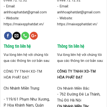
0988.72.12.32
0988.72.12.32
- Email:
- Email:
anhhoaphatdat@gmail.com
anhhoaphatdat@gmail.com
- Website:
- Website:
https://maixepphatdat.vn/
https://maixepphatdat.vn/
Thông tin liên hệ
Thông tin liên hệ
Vui lòng liên hệ với chúng tôi
Vui lòng liên hệ với chúng tôi
qua các thông tin cơ bản sau:
qua các thông tin cơ bản sau:
CÔNG TY TNHH XD-TM
CÔNG TY TNHH XD-TM
HÒA PHÁT ĐẠT
HÒA PHÁT ĐẠT
Chi Nhánh Miền Trung:
Chi Nhánh Miền Bắc:
- 762 Đường Đê La Thành,
- 119/61 Phạm Như Xương,
Thủ Đô Hà Nội
P. Hòa Khánh Nam, Quận
Chi Nhánh Miền Tây: