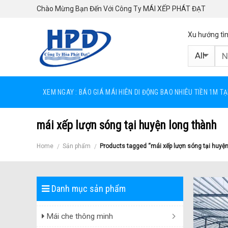
Skip
Chào Mừng Bạn Đến Với Công Ty MÁI XẾP PHÁT ĐẠT
to
content
Xu hướng tì
XEM NGAY : BÁO GIÁ MÁI HIÊN DI ĐỘNG BAO NHIÊU TIỀN 1M T
mái xếp lượn sóng tại huyện long thành
Home
Sản phẩm
Products tagged “mái xếp lượn sóng tại huyện
/
/
Danh mục sản phẩm
Mái che thông minh