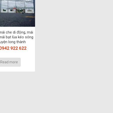
mái che di động, mái
mái bạt lùa kéo sóng
huyện long thành
 0942 922 622
Read more