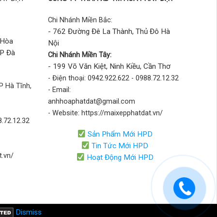
Chi Nhánh Miền Bắc:
- 762 Đường Đê La Thành, Thủ Đô Hà
 Hòa
Nội
TP Đà
Chi Nhánh Miền Tây:
- 199 Võ Văn Kiệt, Ninh Kiều, Cần Thơ
- Điện thoại: 0942.922.622 - 0988.72.12.32
P Hà Tĩnh,
- Email:
anhhoaphatdat@gmail.com
- Website: https://maixepphatdat.vn/
8.72.12.32
Sản Phẩm Mới HPD
Tin Tức Mới HPD
t.vn/
Hoạt Động Mới HPD
Dismiss