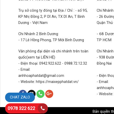
Trụ sở công ty đóng tại Địa / Chỉ : - số 95,
Chi Nhánh 
KP Nhị Đồng 2, P Dĩ An, TX Dĩ An, T Bình
- 26 Đườn
Dương - Việt Nam
Quận Thủ
Chi Nhánh 2 Bình Dương:
- 68 Dươn
- 17 Lê Hồng Phong, TP Mới Bình Dương
TP HCM
Văn phòng đại diện và chi nhánh trên toàn
Chi Nhánh
quốc(xem tại LIÊN HỆ)
- 938 Đườn
- Điện thoại: 0942.922.622 - 0988.72.12.32
Đồng Nai
- Email:
anhhoaphatdat@gmail.com
- Điện tho
- Website: https://maixepphatdat.vn/
- Email:
anhhoaph
- Website:
CHAT ZALO
0978 322 622
Bản quyền t