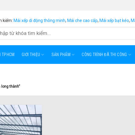
m kiếm:
Mái xếp di động thông minh
,
Mái che cao cấp
,
Mái xếp bạt kéo
,
Má
ẠI TPHCM
GIỚI THIỆU
SẢN PHẨM
CÔNG TRÌNH ĐÃ THI CÔNG
 long thành”