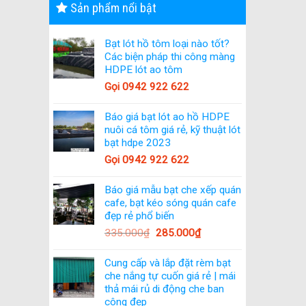
Sản phẩm nổi bật
Bạt lót hồ tôm loại nào tốt?
Các biện pháp thi công màng
HDPE lót ao tôm
Gọi 0942 922 622
Báo giá bạt lót ao hồ HDPE
nuôi cá tôm giá rẻ, kỹ thuật lót
bạt hdpe 2023
Gọi 0942 922 622
Báo giá mẫu bạt che xếp quán
cafe, bạt kéo sóng quán cafe
đẹp rẻ phổ biến
335.000
₫
285.000
₫
Cung cấp và lắp đặt rèm bạt
che nắng tự cuốn giá rẻ | mái
thả mái rủ di động che ban
công đẹp