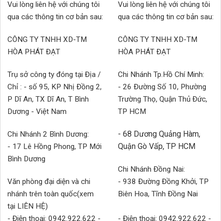
Vui lòng liên hệ với chúng tôi
Vui lòng liên hệ với chúng tôi
qua các thông tin cơ bản sau:
qua các thông tin cơ bản sau:
CÔNG TY TNHH XD-TM
CÔNG TY TNHH XD-TM
HÒA PHÁT ĐẠT
HÒA PHÁT ĐẠT
Trụ sở công ty đóng tại Địa /
Chi Nhánh Tp.Hồ Chí Minh:
Chỉ : - số 95, KP Nhị Đồng 2,
- 26 Đường Số 10, Phường
P Dĩ An, TX Dĩ An, T Bình
Trường Thọ, Quận Thủ Đức,
Dương - Việt Nam
TP HCM
- 68 Dương Quảng Hàm,
Chi Nhánh 2 Bình Dương:
Quận Gò Vấp, TP HCM
- 17 Lê Hồng Phong, TP Mới
Bình Dương
Chi Nhánh Đồng Nai:
Văn phòng đại diện và chi
- 938 Đường Đồng Khởi, TP
nhánh trên toàn quốc(xem
Biên Hoa, Tĩnh Đồng Nai
tại LIÊN HỆ)
- Điện thoại: 0942.922.622 -
- Điện thoại: 0942.922.622 -