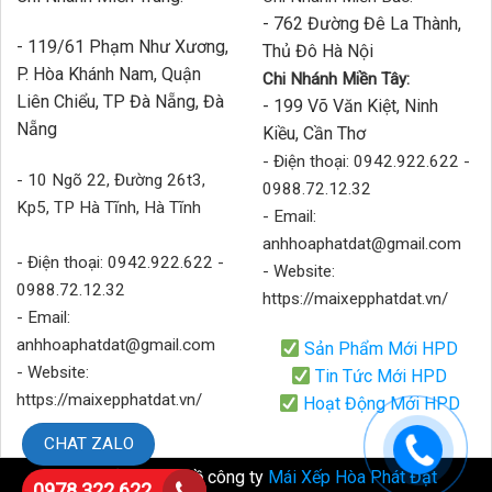
- 762 Đường Đê La Thành,
- 119/61 Phạm Như Xương,
Thủ Đô Hà Nội
P. Hòa Khánh Nam, Quận
Chi Nhánh Miền Tây:
Liên Chiểu, TP Đà Nẵng, Đà
- 199 Võ Văn Kiệt, Ninh
Nẵng
Kiều, Cần Thơ
- Điện thoại: 0942.922.622 -
- 10 Ngõ 22, Đường 26t3,
0988.72.12.32
Kp5, TP Hà Tĩnh, Hà Tĩnh
- Email:
anhhoaphatdat@gmail.com
- Điện thoại: 0942.922.622 -
- Website:
0988.72.12.32
https://maixepphatdat.vn/
- Email:
anhhoaphatdat@gmail.com
Sản Phẩm Mới HPD
- Website:
Tin Tức Mới HPD
https://maixepphatdat.vn/
Hoạt Động Mới HPD
CHAT ZALO
Bản quyền thuộc về công ty
Mái Xếp Hòa Phát Đạt
0978 322 622