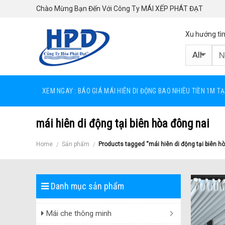
Skip
Chào Mừng Bạn Đến Với Công Ty MÁI XẾP PHÁT ĐẠT
to
content
Xu hướng tì
XEM NGAY : BÁO GIÁ MÁI HIÊN DI ĐỘNG BAO NHIÊU TIỀN 1M T
mái hiên di động tại biên hòa đông nai
Home
Sản phẩm
Products tagged “mái hiên di động tại biên h
/
/
Danh mục sản phẩm
Mái che thông minh