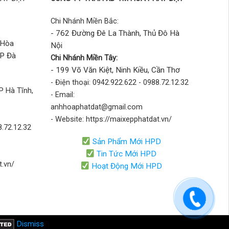
Chi Nhánh Miền Bắc:
- 762 Đường Đê La Thành, Thủ Đô Hà
 Hòa
Nội
TP Đà
Chi Nhánh Miền Tây:
- 199 Võ Văn Kiệt, Ninh Kiều, Cần Thơ
- Điện thoại: 0942.922.622 - 0988.72.12.32
P Hà Tĩnh,
- Email:
anhhoaphatdat@gmail.com
- Website: https://maixepphatdat.vn/
8.72.12.32
Sản Phẩm Mới HPD
Tin Tức Mới HPD
t.vn/
Hoạt Động Mới HPD
Dismiss