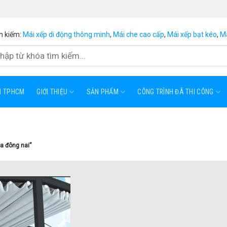
m kiếm:
Mái xếp di động thông minh
,
Mái che cao cấp
,
Mái xếp bạt kéo
,
Má
ẠI TPHCM
GIỚI THIỆU
SẢN PHẨM
CÔNG TRÌNH ĐÃ THI CÔNG
òa đông nai”