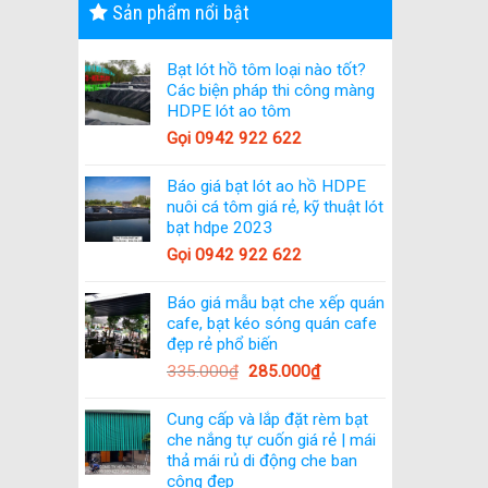
Sản phẩm nổi bật
Bạt lót hồ tôm loại nào tốt?
Các biện pháp thi công màng
HDPE lót ao tôm
Gọi 0942 922 622
Báo giá bạt lót ao hồ HDPE
nuôi cá tôm giá rẻ, kỹ thuật lót
bạt hdpe 2023
Gọi 0942 922 622
Báo giá mẫu bạt che xếp quán
cafe, bạt kéo sóng quán cafe
đẹp rẻ phổ biến
335.000
₫
285.000
₫
Cung cấp và lắp đặt rèm bạt
che nắng tự cuốn giá rẻ | mái
thả mái rủ di động che ban
công đẹp