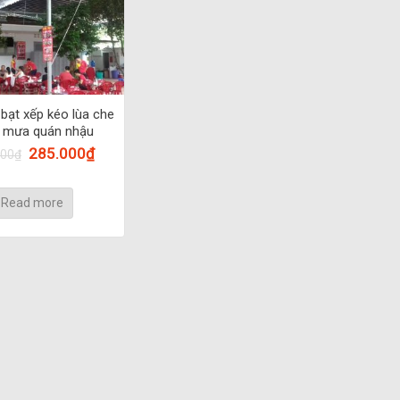
 bạt xếp kéo lùa che
 mưa quán nhậu
285.000
₫
000
₫
Read more