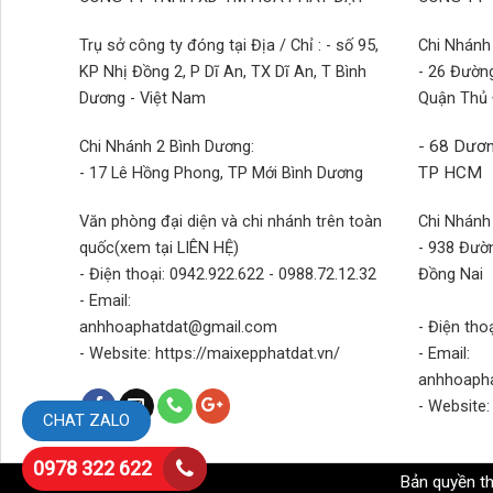
Trụ sở công ty đóng tại Địa / Chỉ : - số 95,
Chi Nhánh 
KP Nhị Đồng 2, P Dĩ An, TX Dĩ An, T Bình
- 26 Đườn
Dương - Việt Nam
Quận Thủ
Chi Nhánh 2 Bình Dương:
- 68 Dươn
- 17 Lê Hồng Phong, TP Mới Bình Dương
TP HCM
Văn phòng đại diện và chi nhánh trên toàn
Chi Nhánh
quốc(xem tại LIÊN HỆ)
- 938 Đườn
- Điện thoại: 0942.922.622 - 0988.72.12.32
Đồng Nai
- Email:
anhhoaphatdat@gmail.com
- Điện tho
- Website: https://maixepphatdat.vn/
- Email:
anhhoaph
- Website:
CHAT ZALO
0978 322 622
Bản quyền t