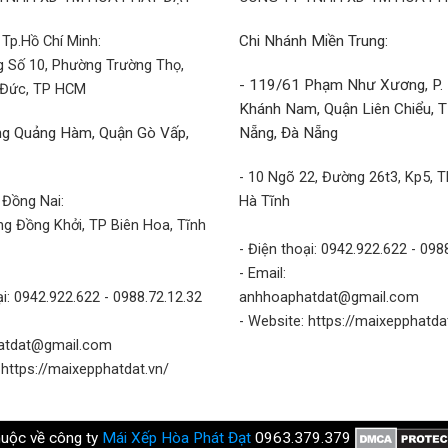
Tp.Hồ Chí Minh:
Chi Nhánh Miền Trung:
g Số 10, Phường Trường Thọ,
- 119/61 Phạm Như Xương, P.
 Đức, TP HCM
Khánh Nam, Quận Liên Chiểu, 
g Quảng Hàm, Quận Gò Vấp,
Nẵng, Đà Nẵng
- 10 Ngõ 22, Đường 26t3, Kp5, T
 Đồng Nai:
Hà Tĩnh
g Đồng Khởi, TP Biên Hoa, Tĩnh
- Điện thoại: 0942.922.622 - 098
- Email:
ại: 0942.922.622 - 0988.72.12.32
anhhoaphatdat@gmail.com
- Website: https://maixepphatda
atdat@gmail.com
 https://maixepphatdat.vn/
huộc về công ty
Mái Xếp Hòa Phát Đạt
0963.379.379