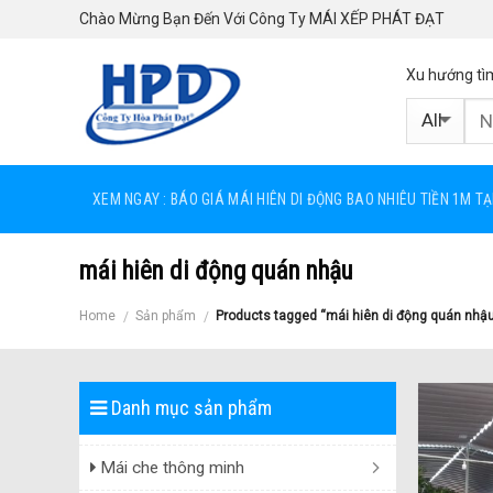
Skip
Chào Mừng Bạn Đến Với Công Ty MÁI XẾP PHÁT ĐẠT
to
content
Xu hướng tì
XEM NGAY : BÁO GIÁ MÁI HIÊN DI ĐỘNG BAO NHIÊU TIỀN 1M T
mái hiên di động quán nhậu
Home
Sản phẩm
Products tagged “mái hiên di động quán nhậ
/
/
Danh mục sản phẩm
Mái che thông minh