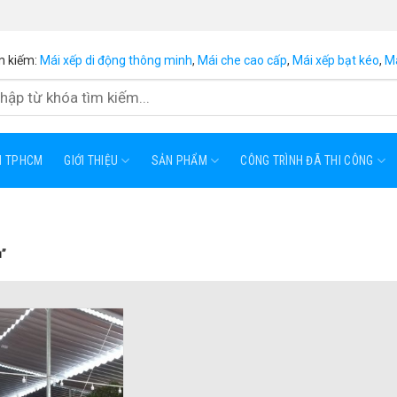
m kiếm:
Mái xếp di động thông minh
,
Mái che cao cấp
,
Mái xếp bạt kéo
,
Má
ẠI TPHCM
GIỚI THIỆU
SẢN PHẨM
CÔNG TRÌNH ĐÃ THI CÔNG
u”