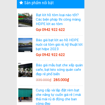
Sản phẩm nổi bật
Bạt lót hồ tôm loại nào tốt?
Các biện pháp thi công màng
HDPE lót ao tôm
Gọi 0942 922 622
Báo giá bạt lót ao hồ HDPE
nuôi cá tôm giá rẻ, kỹ thuật lót
bạt hdpe 2023
Gọi 0942 922 622
Báo giá mẫu bạt che xếp quán
cafe, bạt kéo sóng quán cafe
đẹp rẻ phổ biến
335.000
₫
285.000
₫
Cung cấp và lắp đặt rèm bạt
che nắng tự cuốn giá rẻ | mái
thả mái rủ di động che ban
công đẹp