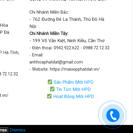
Chi Nhánh Miền Bắc:
- 762 Đường Đê La Thành, Thủ Đô Hà
 Hòa
Nội
TP Đà
Chi Nhánh Miền Tây:
- 199 Võ Văn Kiệt, Ninh Kiều, Cần Thơ
- Điện thoại: 0942.922.622 - 0988.72.12.32
P Hà Tĩnh,
- Email:
anhhoaphatdat@gmail.com
- Website: https://maixepphatdat.vn/
8.72.12.32
Sản Phẩm Mới HPD
Tin Tức Mới HPD
t.vn/
Hoạt Động Mới HPD
Dismiss