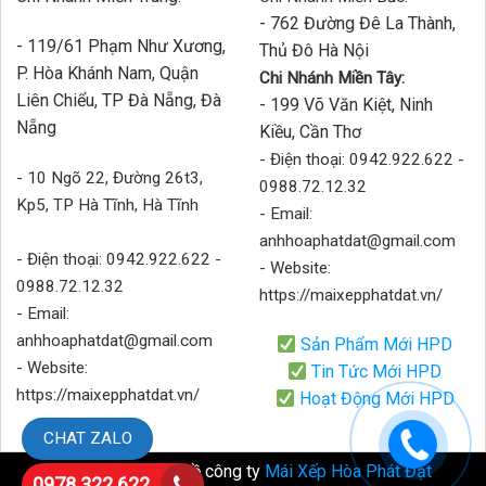
- 762 Đường Đê La Thành,
- 119/61 Phạm Như Xương,
Thủ Đô Hà Nội
P. Hòa Khánh Nam, Quận
Chi Nhánh Miền Tây:
Liên Chiểu, TP Đà Nẵng, Đà
- 199 Võ Văn Kiệt, Ninh
Nẵng
Kiều, Cần Thơ
- Điện thoại: 0942.922.622 -
- 10 Ngõ 22, Đường 26t3,
0988.72.12.32
Kp5, TP Hà Tĩnh, Hà Tĩnh
- Email:
anhhoaphatdat@gmail.com
- Điện thoại: 0942.922.622 -
- Website:
0988.72.12.32
https://maixepphatdat.vn/
- Email:
anhhoaphatdat@gmail.com
Sản Phẩm Mới HPD
- Website:
Tin Tức Mới HPD
https://maixepphatdat.vn/
Hoạt Động Mới HPD
CHAT ZALO
Bản quyền thuộc về công ty
Mái Xếp Hòa Phát Đạt
0978 322 622