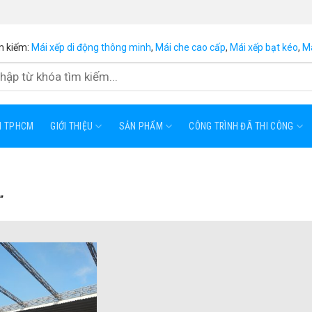
m kiếm:
Mái xếp di động thông minh
,
Mái che cao cấp
,
Mái xếp bạt kéo
,
Má
ẠI TPHCM
GIỚI THIỆU
SẢN PHẨM
CÔNG TRÌNH ĐÃ THI CÔNG
”