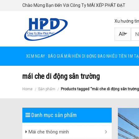
Skip
Chào Mừng Bạn Đến Với Công Ty MÁI XẾP PHÁT ĐẠT
to
content
Xu hướng tì
XEM NGAY : BÁO GIÁ MÁI HIÊN DI ĐỘNG BAO NHIÊU TIỀN 1M T
mái che di động sân trường
Home
Sản phẩm
Products tagged “mái che di động sân trường
/
/
Danh mục sản phẩm
Mái che thông minh