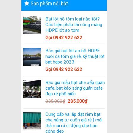
Sản phẩm nổi bật
Bạt lót hồ tôm loại nào tốt?
Các biện pháp thi công màng
HDPE lót ao tôm
Gọi 0942 922 622
Báo giá bạt lót ao hồ HDPE
nuôi cá tôm giá rẻ, kỹ thuật lót
bạt hdpe 2023
Gọi 0942 922 622
Báo giá mẫu bạt che xếp quán
cafe, bạt kéo sóng quán cafe
đẹp rẻ phổ biến
335.000
₫
285.000
₫
Cung cấp và lắp đặt rèm bạt
che nắng tự cuốn giá rẻ | mái
thả mái rủ di động che ban
công đẹp