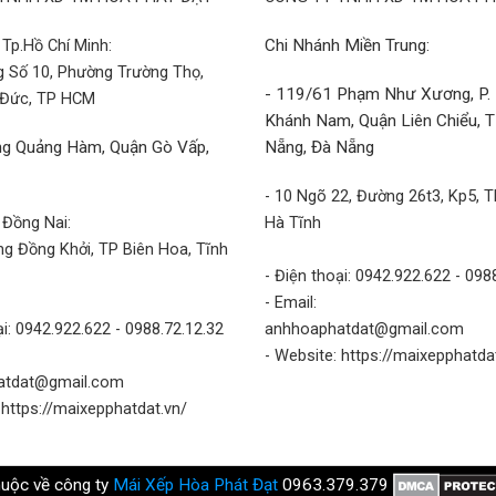
Tp.Hồ Chí Minh:
Chi Nhánh Miền Trung:
g Số 10, Phường Trường Thọ,
- 119/61 Phạm Như Xương, P.
 Đức, TP HCM
Khánh Nam, Quận Liên Chiểu, 
g Quảng Hàm, Quận Gò Vấp,
Nẵng, Đà Nẵng
- 10 Ngõ 22, Đường 26t3, Kp5, T
 Đồng Nai:
Hà Tĩnh
g Đồng Khởi, TP Biên Hoa, Tĩnh
- Điện thoại: 0942.922.622 - 098
- Email:
ại: 0942.922.622 - 0988.72.12.32
anhhoaphatdat@gmail.com
- Website: https://maixepphatda
atdat@gmail.com
 https://maixepphatdat.vn/
huộc về công ty
Mái Xếp Hòa Phát Đạt
0963.379.379