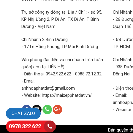
Trụ sở công ty đóng tại Địa / Chỉ : - số 95,
Chi Nhánh 
KP Nhị Đồng 2, P Dĩ An, TX Dĩ An, T Bình
- 26 Đườn
Dương - Việt Nam
Quận Thủ
Chi Nhánh 2 Bình Dương:
- 68 Dươn
- 17 Lê Hồng Phong, TP Mới Bình Dương
TP HCM
Văn phòng đại diện và chi nhánh trên toàn
Chi Nhánh
quốc(xem tại LIÊN HỆ)
- 938 Đườn
- Điện thoại: 0942.922.622 - 0988.72.12.32
Đồng Nai
- Email:
anhhoaphatdat@gmail.com
- Điện tho
- Website: https://maixepphatdat.vn/
- Email:
anhhoaph
- Website:
CHAT ZALO
0978 322 622
Bản quyền t