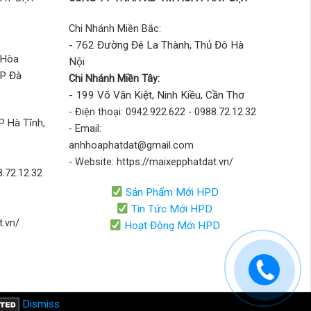
Chi Nhánh Miền Bắc:
- 762 Đường Đê La Thành, Thủ Đô Hà
 Hòa
Nội
TP Đà
Chi Nhánh Miền Tây:
- 199 Võ Văn Kiệt, Ninh Kiều, Cần Thơ
- Điện thoại: 0942.922.622 - 0988.72.12.32
P Hà Tĩnh,
- Email:
anhhoaphatdat@gmail.com
- Website: https://maixepphatdat.vn/
8.72.12.32
Sản Phẩm Mới HPD
Tin Tức Mới HPD
t.vn/
Hoạt Động Mới HPD
Dismiss