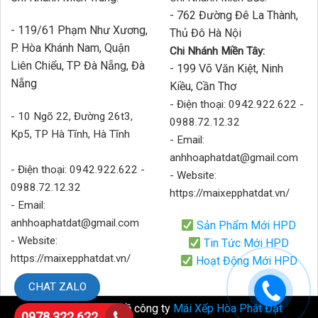
- 762 Đường Đê La Thành,
- 119/61 Phạm Như Xương,
Thủ Đô Hà Nội
P. Hòa Khánh Nam, Quận
Chi Nhánh Miền Tây:
Liên Chiểu, TP Đà Nẵng, Đà
- 199 Võ Văn Kiệt, Ninh
Nẵng
Kiều, Cần Thơ
- Điện thoại: 0942.922.622 -
- 10 Ngõ 22, Đường 26t3,
0988.72.12.32
Kp5, TP Hà Tĩnh, Hà Tĩnh
- Email:
anhhoaphatdat@gmail.com
- Điện thoại: 0942.922.622 -
- Website:
0988.72.12.32
https://maixepphatdat.vn/
- Email:
anhhoaphatdat@gmail.com
Sản Phẩm Mới HPD
- Website:
Tin Tức Mới HPD
https://maixepphatdat.vn/
Hoạt Động Mới HPD
CHAT ZALO
Bản quyền thuộc về công ty
Mái Xếp Hòa Phát Đạt
0978 322 622