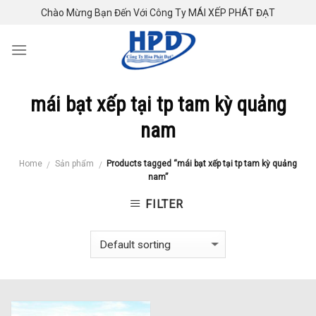
Skip
Chào Mừng Bạn Đến Với Công Ty MÁI XẾP PHÁT ĐẠT
to
content
mái bạt xếp tại tp tam kỳ quảng
nam
Home
Sản phẩm
Products tagged “mái bạt xếp tại tp tam kỳ quảng
/
/
nam”
FILTER