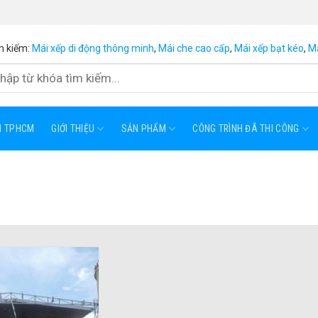
m kiếm:
Mái xếp di động thông minh
,
Mái che cao cấp
,
Mái xếp bạt kéo
,
Má
ẠI TPHCM
GIỚI THIỆU
SẢN PHẨM
CÔNG TRÌNH ĐÃ THI CÔNG