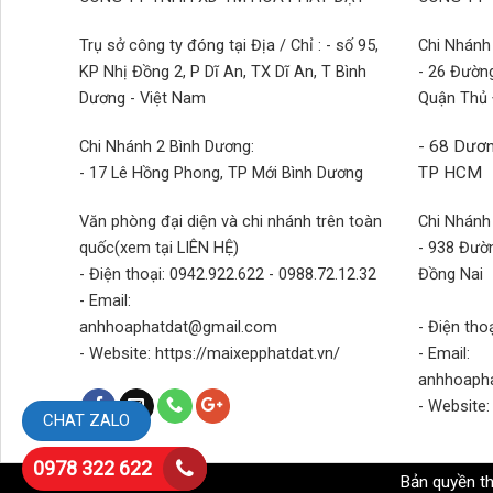
Trụ sở công ty đóng tại Địa / Chỉ : - số 95,
Chi Nhánh 
KP Nhị Đồng 2, P Dĩ An, TX Dĩ An, T Bình
- 26 Đườn
Dương - Việt Nam
Quận Thủ
Chi Nhánh 2 Bình Dương:
- 68 Dươn
- 17 Lê Hồng Phong, TP Mới Bình Dương
TP HCM
Văn phòng đại diện và chi nhánh trên toàn
Chi Nhánh
quốc(xem tại LIÊN HỆ)
- 938 Đườn
- Điện thoại: 0942.922.622 - 0988.72.12.32
Đồng Nai
- Email:
anhhoaphatdat@gmail.com
- Điện tho
- Website: https://maixepphatdat.vn/
- Email:
anhhoaph
- Website:
CHAT ZALO
0978 322 622
Bản quyền t