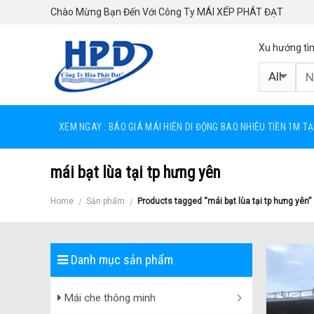
Skip
Chào Mừng Bạn Đến Với Công Ty MÁI XẾP PHÁT ĐẠT
to
content
Xu hướng tì
XEM NGAY : BÁO GIÁ MÁI HIÊN DI ĐỘNG BAO NHIÊU TIỀN 1M T
mái bạt lùa tại tp hưng yên
Home
Sản phẩm
Products tagged “mái bạt lùa tại tp hưng yên”
/
/
Danh mục sản phẩm
Mái che thông minh