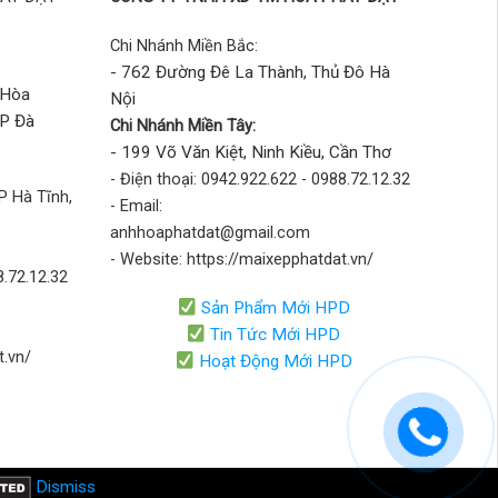
Chi Nhánh Miền Bắc:
- 762 Đường Đê La Thành, Thủ Đô Hà
 Hòa
Nội
TP Đà
Chi Nhánh Miền Tây:
- 199 Võ Văn Kiệt, Ninh Kiều, Cần Thơ
- Điện thoại: 0942.922.622 - 0988.72.12.32
P Hà Tĩnh,
- Email:
anhhoaphatdat@gmail.com
- Website: https://maixepphatdat.vn/
8.72.12.32
Sản Phẩm Mới HPD
Tin Tức Mới HPD
t.vn/
Hoạt Động Mới HPD
Dismiss