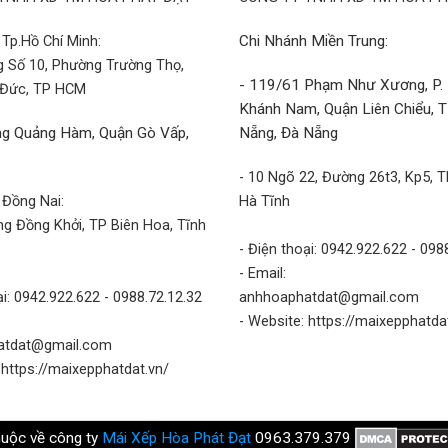
Tp.Hồ Chí Minh:
Chi Nhánh Miền Trung:
g Số 10, Phường Trường Thọ,
- 119/61 Phạm Như Xương, P.
 Đức, TP HCM
Khánh Nam, Quận Liên Chiểu, 
g Quảng Hàm, Quận Gò Vấp,
Nẵng, Đà Nẵng
- 10 Ngõ 22, Đường 26t3, Kp5, T
 Đồng Nai:
Hà Tĩnh
g Đồng Khởi, TP Biên Hoa, Tĩnh
- Điện thoại: 0942.922.622 - 098
- Email:
ại: 0942.922.622 - 0988.72.12.32
anhhoaphatdat@gmail.com
- Website: https://maixepphatda
atdat@gmail.com
 https://maixepphatdat.vn/
huộc về công ty
Mái Xếp Hòa Phát Đạt
0963.379.379