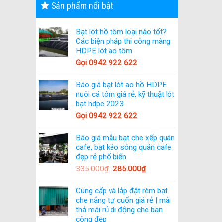
Sản phẩm nổi bật
Bạt lót hồ tôm loại nào tốt?
Các biện pháp thi công màng
HDPE lót ao tôm
Gọi 0942 922 622
Báo giá bạt lót ao hồ HDPE
nuôi cá tôm giá rẻ, kỹ thuật lót
bạt hdpe 2023
Gọi 0942 922 622
Báo giá mẫu bạt che xếp quán
cafe, bạt kéo sóng quán cafe
đẹp rẻ phổ biến
335.000
₫
285.000
₫
Cung cấp và lắp đặt rèm bạt
che nắng tự cuốn giá rẻ | mái
thả mái rủ di động che ban
công đẹp