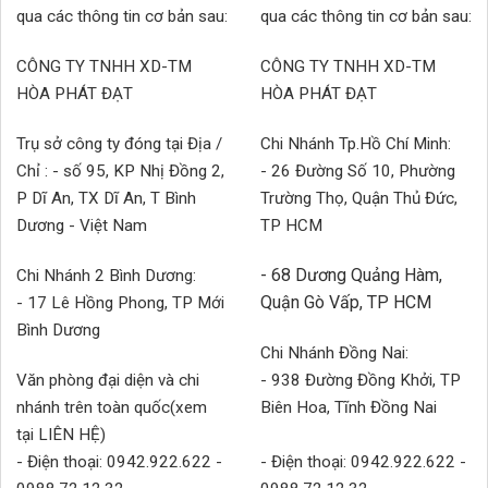
qua các thông tin cơ bản sau:
qua các thông tin cơ bản sau:
CÔNG TY TNHH XD-TM
CÔNG TY TNHH XD-TM
HÒA PHÁT ĐẠT
HÒA PHÁT ĐẠT
Trụ sở công ty đóng tại Địa /
Chi Nhánh Tp.Hồ Chí Minh:
Chỉ : - số 95, KP Nhị Đồng 2,
- 26 Đường Số 10, Phường
P Dĩ An, TX Dĩ An, T Bình
Trường Thọ, Quận Thủ Đức,
Dương - Việt Nam
TP HCM
- 68 Dương Quảng Hàm,
Chi Nhánh 2 Bình Dương:
Quận Gò Vấp, TP HCM
- 17 Lê Hồng Phong, TP Mới
Bình Dương
Chi Nhánh Đồng Nai:
Văn phòng đại diện và chi
- 938 Đường Đồng Khởi, TP
nhánh trên toàn quốc(xem
Biên Hoa, Tĩnh Đồng Nai
tại LIÊN HỆ)
- Điện thoại: 0942.922.622 -
- Điện thoại: 0942.922.622 -