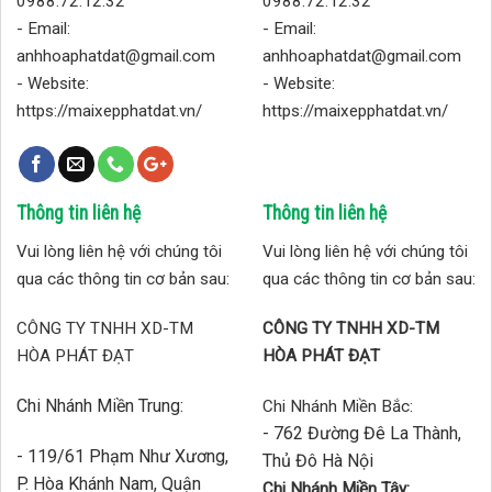
0988.72.12.32
0988.72.12.32
- Email:
- Email:
anhhoaphatdat@gmail.com
anhhoaphatdat@gmail.com
- Website:
- Website:
https://maixepphatdat.vn/
https://maixepphatdat.vn/
Thông tin liên hệ
Thông tin liên hệ
Vui lòng liên hệ với chúng tôi
Vui lòng liên hệ với chúng tôi
qua các thông tin cơ bản sau:
qua các thông tin cơ bản sau:
CÔNG TY TNHH XD-TM
CÔNG TY TNHH XD-TM
HÒA PHÁT ĐẠT
HÒA PHÁT ĐẠT
Chi Nhánh Miền Trung:
Chi Nhánh Miền Bắc:
- 762 Đường Đê La Thành,
- 119/61 Phạm Như Xương,
Thủ Đô Hà Nội
P. Hòa Khánh Nam, Quận
Chi Nhánh Miền Tây: