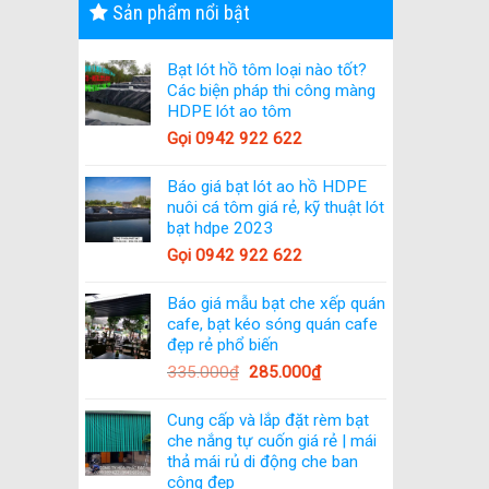
Sản phẩm nổi bật
Bạt lót hồ tôm loại nào tốt?
Các biện pháp thi công màng
HDPE lót ao tôm
Gọi 0942 922 622
Báo giá bạt lót ao hồ HDPE
nuôi cá tôm giá rẻ, kỹ thuật lót
bạt hdpe 2023
Gọi 0942 922 622
Báo giá mẫu bạt che xếp quán
cafe, bạt kéo sóng quán cafe
đẹp rẻ phổ biến
335.000
₫
285.000
₫
Cung cấp và lắp đặt rèm bạt
che nắng tự cuốn giá rẻ | mái
thả mái rủ di động che ban
công đẹp