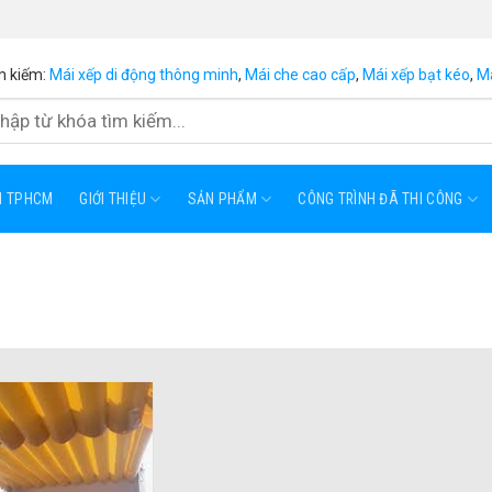
m kiếm:
Mái xếp di động thông minh
,
Mái che cao cấp
,
Mái xếp bạt kéo
,
Má
ẠI TPHCM
GIỚI THIỆU
SẢN PHẨM
CÔNG TRÌNH ĐÃ THI CÔNG