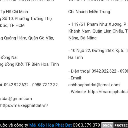
Tp.Hồ Chí Minh:
Chi Nhánh Miền Trung:
g Số 10, Phường Trường Thọ,
- 119/61 Phạm Như Xương, P.
 Đức, TP HCM
Khánh Nam, Quận Liên Chiểu, 
g Quảng Hàm, Quận Gò Vấp,
Nẵng, Đà Nẵng
- 10 Ngõ 22, Đường 26t3, Kp5, T
 Đồng Nai:
Hà Tĩnh
g Đồng Khởi, TP Biên Hoa, Tĩnh
- Điện thoại: 0942.922.622 - 098
- Email:
ại: 0942.922.622 - 0988.72.12.32
anhhoaphatdat@gmail.com
- Website: https://maixepphatda
atdat@gmail.com
 https://maixepphatdat.vn/
huộc về công ty
Mái Xếp Hòa Phát Đạt
0963.379.379