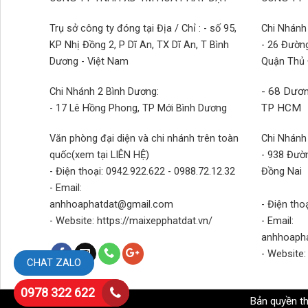
Trụ sở công ty đóng tại Địa / Chỉ : - số 95,
Chi Nhánh 
KP Nhị Đồng 2, P Dĩ An, TX Dĩ An, T Bình
- 26 Đườn
Dương - Việt Nam
Quận Thủ
Chi Nhánh 2 Bình Dương:
- 68 Dươn
- 17 Lê Hồng Phong, TP Mới Bình Dương
TP HCM
Văn phòng đại diện và chi nhánh trên toàn
Chi Nhánh
quốc(xem tại LIÊN HỆ)
- 938 Đườn
- Điện thoại: 0942.922.622 - 0988.72.12.32
Đồng Nai
- Email:
anhhoaphatdat@gmail.com
- Điện tho
- Website: https://maixepphatdat.vn/
- Email:
anhhoaph
- Website:
CHAT ZALO
0978 322 622
Bản quyền t