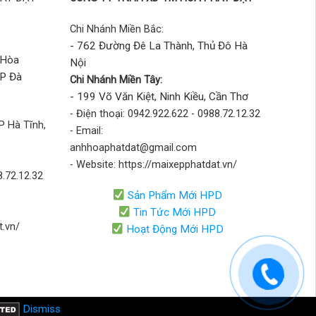
Chi Nhánh Miền Bắc:
- 762 Đường Đê La Thành, Thủ Đô Hà
 Hòa
Nội
TP Đà
Chi Nhánh Miền Tây:
- 199 Võ Văn Kiệt, Ninh Kiều, Cần Thơ
- Điện thoại: 0942.922.622 - 0988.72.12.32
P Hà Tĩnh,
- Email:
anhhoaphatdat@gmail.com
- Website: https://maixepphatdat.vn/
8.72.12.32
Sản Phẩm Mới HPD
Tin Tức Mới HPD
t.vn/
Hoạt Động Mới HPD
Dismiss