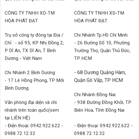
CÔNG TY TNHH XD-TM
CÔNG TY TNHH XD-TM
HÒA PHÁT ĐẠT
HÒA PHÁT ĐẠT
Trụ sở công ty đóng tại Địa /
Chi Nhánh Tp.Hồ Chí Minh:
Chỉ : - số 95, KP Nhị Đồng 2,
- 26 Đường Số 10, Phường
P Dĩ An, TX Dĩ An, T Bình
Trường Thọ, Quận Thủ Đức,
Dương - Việt Nam
TP HCM
- 68 Dương Quảng Hàm,
Chi Nhánh 2 Bình Dương:
Quận Gò Vấp, TP HCM
- 17 Lê Hồng Phong, TP Mới
Bình Dương
Chi Nhánh Đồng Nai:
Văn phòng đại diện và chi
- 938 Đường Đồng Khởi, TP
nhánh trên toàn quốc(xem
Biên Hoa, Tĩnh Đồng Nai
tại LIÊN HỆ)
- Điện thoại: 0942.922.622 -
- Điện thoại: 0942.922.622 -
0988.72.12.32
0988.72.12.32