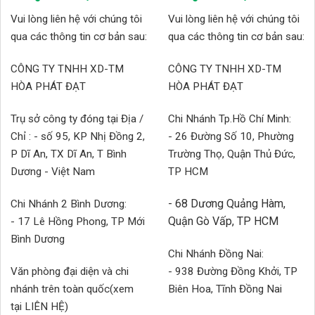
Vui lòng liên hệ với chúng tôi
Vui lòng liên hệ với chúng tôi
qua các thông tin cơ bản sau:
qua các thông tin cơ bản sau:
CÔNG TY TNHH XD-TM
CÔNG TY TNHH XD-TM
HÒA PHÁT ĐẠT
HÒA PHÁT ĐẠT
Trụ sở công ty đóng tại Địa /
Chi Nhánh Tp.Hồ Chí Minh:
Chỉ : - số 95, KP Nhị Đồng 2,
- 26 Đường Số 10, Phường
P Dĩ An, TX Dĩ An, T Bình
Trường Thọ, Quận Thủ Đức,
Dương - Việt Nam
TP HCM
- 68 Dương Quảng Hàm,
Chi Nhánh 2 Bình Dương:
Quận Gò Vấp, TP HCM
- 17 Lê Hồng Phong, TP Mới
Bình Dương
Chi Nhánh Đồng Nai:
Văn phòng đại diện và chi
- 938 Đường Đồng Khởi, TP
nhánh trên toàn quốc(xem
Biên Hoa, Tĩnh Đồng Nai
tại LIÊN HỆ)