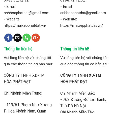
0988.72.12.32
0988.72.12.32
- Email:
- Email:
anhhoaphatdat@gmail.com
anhhoaphatdat@gmail.com
- Website:
- Website:
https://maixepphatdat.vn/
https://maixepphatdat.vn/
Thông tin liên hệ
Thông tin liên hệ
Vui lòng liên hệ với chúng tôi
Vui lòng liên hệ với chúng tôi
qua các thông tin cơ bản sau:
qua các thông tin cơ bản sau:
CÔNG TY TNHH XD-TM
CÔNG TY TNHH XD-TM
HÒA PHÁT ĐẠT
HÒA PHÁT ĐẠT
Chi Nhánh Miền Trung:
Chi Nhánh Miền Bắc:
- 762 Đường Đê La Thành,
- 119/61 Phạm Như Xương,
Thủ Đô Hà Nội
P. Hòa Khánh Nam, Quận
Chi Nhánh Miền Tây: