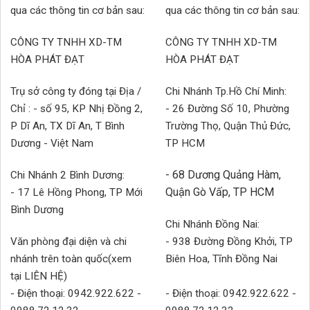
qua các thông tin cơ bản sau:
qua các thông tin cơ bản sau:
CÔNG TY TNHH XD-TM
CÔNG TY TNHH XD-TM
HÒA PHÁT ĐẠT
HÒA PHÁT ĐẠT
Trụ sở công ty đóng tại Địa /
Chi Nhánh Tp.Hồ Chí Minh:
Chỉ : - số 95, KP Nhị Đồng 2,
- 26 Đường Số 10, Phường
P Dĩ An, TX Dĩ An, T Bình
Trường Thọ, Quận Thủ Đức,
Dương - Việt Nam
TP HCM
- 68 Dương Quảng Hàm,
Chi Nhánh 2 Bình Dương:
Quận Gò Vấp, TP HCM
- 17 Lê Hồng Phong, TP Mới
Bình Dương
Chi Nhánh Đồng Nai:
Văn phòng đại diện và chi
- 938 Đường Đồng Khởi, TP
nhánh trên toàn quốc(xem
Biên Hoa, Tĩnh Đồng Nai
tại LIÊN HỆ)
- Điện thoại: 0942.922.622 -
- Điện thoại: 0942.922.622 -