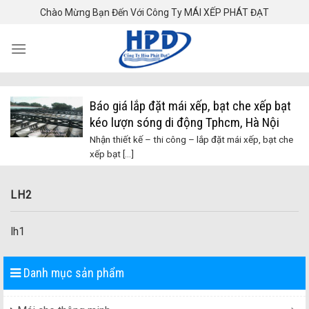
Skip
Chào Mừng Bạn Đến Với Công Ty MÁI XẾP PHÁT ĐẠT
to
content
Báo giá lắp đặt mái xếp, bạt che xếp bạt
kéo lượn sóng di động Tphcm, Hà Nội
Nhận thiết kế – thi công – lắp đặt mái xếp, bạt che
xếp bạt [...]
LH2
lh1
Danh mục sản phẩm