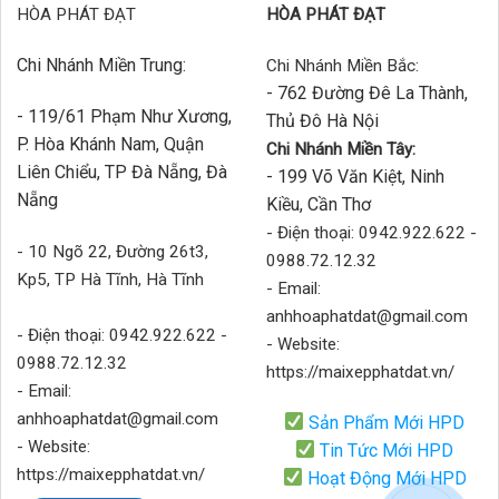
HÒA PHÁT ĐẠT
HÒA PHÁT ĐẠT
Chi Nhánh Miền Trung:
Chi Nhánh Miền Bắc:
- 762 Đường Đê La Thành,
- 119/61 Phạm Như Xương,
Thủ Đô Hà Nội
P. Hòa Khánh Nam, Quận
Chi Nhánh Miền Tây:
Liên Chiểu, TP Đà Nẵng, Đà
- 199 Võ Văn Kiệt, Ninh
Nẵng
Kiều, Cần Thơ
- Điện thoại: 0942.922.622 -
- 10 Ngõ 22, Đường 26t3,
0988.72.12.32
Kp5, TP Hà Tĩnh, Hà Tĩnh
- Email:
anhhoaphatdat@gmail.com
- Điện thoại: 0942.922.622 -
- Website:
0988.72.12.32
https://maixepphatdat.vn/
- Email:
anhhoaphatdat@gmail.com
Sản Phẩm Mới HPD
- Website:
Tin Tức Mới HPD
https://maixepphatdat.vn/
Hoạt Động Mới HPD