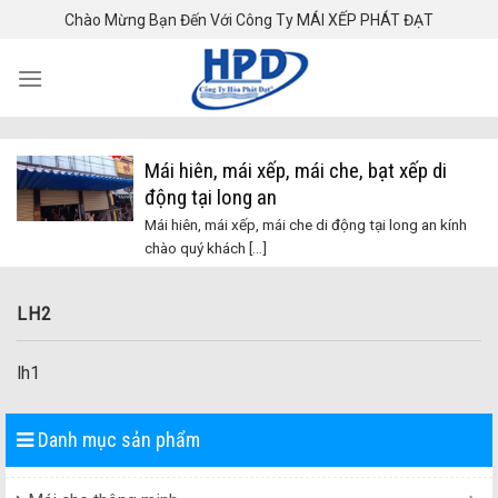
Skip
Chào Mừng Bạn Đến Với Công Ty MÁI XẾP PHÁT ĐẠT
to
content
Mái hiên, mái xếp, mái che, bạt xếp di
động tại long an
Mái hiên, mái xếp, mái che di động tại long an kính
chào quý khách [...]
LH2
lh1
Danh mục sản phẩm