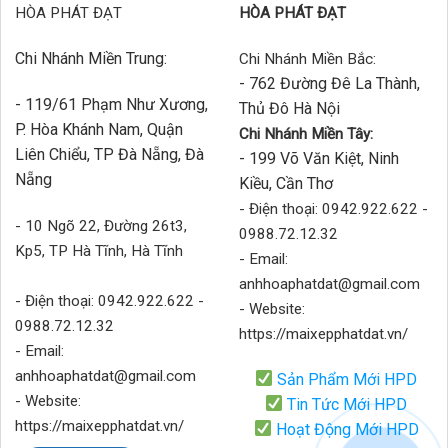
HÒA PHÁT ĐẠT
HÒA PHÁT ĐẠT
Chi Nhánh Miền Trung:
Chi Nhánh Miền Bắc:
- 762 Đường Đê La Thành,
- 119/61 Phạm Như Xương,
Thủ Đô Hà Nội
P. Hòa Khánh Nam, Quận
Chi Nhánh Miền Tây:
Liên Chiểu, TP Đà Nẵng, Đà
- 199 Võ Văn Kiệt, Ninh
Nẵng
Kiều, Cần Thơ
- Điện thoại: 0942.922.622 -
- 10 Ngõ 22, Đường 26t3,
0988.72.12.32
Kp5, TP Hà Tĩnh, Hà Tĩnh
- Email:
anhhoaphatdat@gmail.com
- Điện thoại: 0942.922.622 -
- Website:
0988.72.12.32
https://maixepphatdat.vn/
- Email:
anhhoaphatdat@gmail.com
Sản Phẩm Mới HPD
- Website:
Tin Tức Mới HPD
https://maixepphatdat.vn/
Hoạt Động Mới HPD