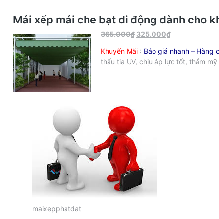
Mái xếp mái che bạt di động dành cho k
365.000
₫
325.000
₫
Khuyến Mãi
:
Báo giá nhanh – Hàng c
thấu tia UV, chịu áp lực tốt, thẩm m
maixepphatdat