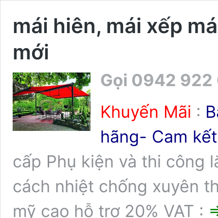
mái hiên, mái xếp má
mới
Gọi 0942 922
Khuyến Mãi
:
Bá
hãng- Cam kết 
cấp Phụ kiện và thi công 
cách nhiệt chống xuyên thấ
mỹ cao hỗ trợ 20% VAT :
⇒